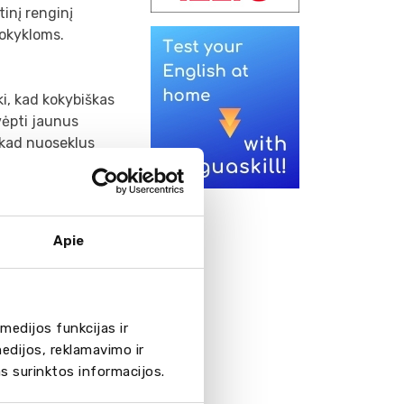
tinį renginį
mokykloms.
i, kad kokybiškas
vėpti jaunus
, kad nuoseklus
i – didžiausias
Apie
ma išsilaikyti
KET, PET, FCE,
rsity of London
nformaciją apie
medijos funkcijas ir
ačias mokyklas ir
edijos, reklamavimo ir
gzaminus, jų datas
as surinktos informacijos.