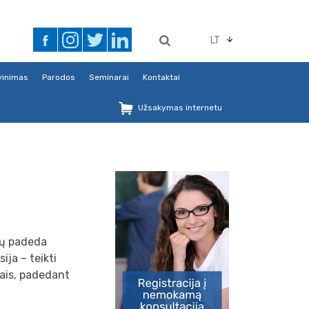
LT
avinimas
Parodos
Seminarai
Kontaktai
Užsakymas internetu
tų padeda
ija – teikti
pais, padedant