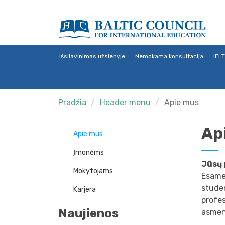
Išsilavinimas užsienyje
Nemokama konsultacija
IEL
Pradžia
Header menu
Apie mus
Ap
Apie mus
Įmonėms
Jūsų 
Mokytojams
Esame
studen
Karjera
profes
Naujienos
asmeni