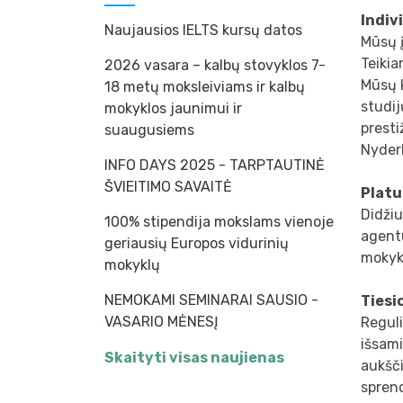
Indiv
Naujausios IELTS kursų datos
Mūsų į
Teikia
2026 vasara – kalbų stovyklos 7-
Mūsų k
18 metų moksleiviams ir kalbų
studij
mokyklos jaunimui ir
presti
suaugusiems
Nyderl
INFO DAYS 2025 - TARPTAUTINĖ
ŠVIEITIMO SAVAITĖ
Platu
Didžiu
100% stipendija mokslams vienoje
agentū
geriausių Europos vidurinių
mokykl
mokyklų
NEMOKAMI SEMINARAI SAUSIO -
Tiesi
VASARIO MĖNESĮ
Reguli
išsami
Skaityti visas naujienas
aukšč
spren