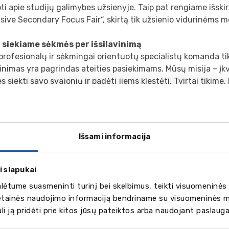
ti apie studijų galimybes užsienyje. Taip pat rengiame išskir
sive Secondary Focus Fair“, skirtą tik užsienio vidurinėms 
 siekiame sėkmės per išsilavinimą
rofesionalų ir sėkmingai orientuotų specialistų komanda tik
vinimas yra pagrindas ateities pasiekimams. Mūsų misija – įk
 siekti savo svajonių ir padėti jiems klestėti. Tvirtai tikime
 ir atsidavimas yra raktas į sėkmę, o mūsų klientų pasiekima
mas judėti į priekį.
inų organizavimas ir oficialus testavimo centras
Išsami informacija
ra vienintelis IELTS egzaminų centras Latvijoje, kuriame gali
 egzaminus kaip IELTS, Cambridge English, Young Learner’s, 
PE, BEC, ILEC, TKT, ACCA, Aptis, Open University and Unive
i slapukai
al Exams. Esame UCAS informacinis centras, suteikiantis i
ėtume suasmeninti turinį bei skelbimus, teikti visuomeninės 
as užsienyje. Be to, BCIE administruoja stojimo testus į priv
vetainės naudojimo informaciją bendriname su visuomeninės m
us (BUSSATS, UKiset) ir suteikia detalią informaciją apie e
gali ją pridėti prie kitos jūsų pateiktos arba naudojant paslaug
esčius ruošiantis kursams.