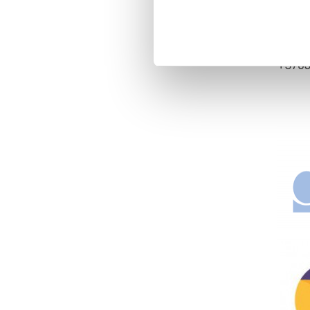
REGI
lietuv
+370