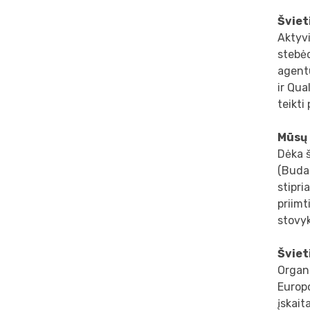
Šviet
Aktyvi
stebė
agentū
ir Qua
teikti
Mūsų 
Dėka š
(Budap
stipri
priimt
stovyk
Šviet
Organi
Europo
įskait