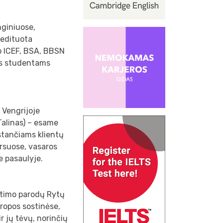
nginiuose,
redituota
p ICEF, BSA, BBSN
tis studentams
, Vengrijoje
(Talinas) – esame
kstančiams klientų
ursuose, vasaros
e pasaulyje.
ietimo parodų Rytų
uropos sostinėse,
r jų tėvų, norinčių