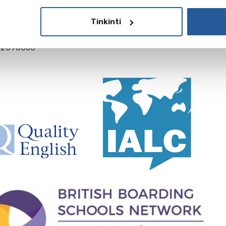
STRACIJA Į KONSULTACIJĄ
Tinkinti
a@balticcouncil.org
52690056