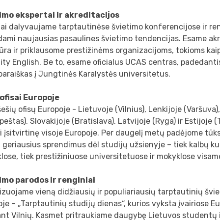
imo ekspertai ir akreditacijos
ai dalyvaujame tarptautinėse švietimo konferencijose ir re
dami naujausias pasaulines švietimo tendencijas. Esame ak
ra ir priklausome prestižinėms organizacijoms, tokioms kai
lity English. Be to, esame oficialus UCAS centras, padedan
 paraiškas į Jungtinės Karalystės universitetus.
ofisai Europoje
ešių ofisų Europoje - Lietuvoje (Vilnius), Lenkijoje (Varšuva)
eštas), Slovakijoje (Bratislava), Latvijoje (Ryga) ir Estijoje 
ai įsitvirtinę visoje Europoje. Per daugelį metų padėjome tū
i geriausius sprendimus dėl studijų užsienyje – tiek kalbų k
lose, tiek prestižiniuose universitetuose ir mokyklose visam
imo parodos ir renginiai
zuojame vieną didžiausių ir populiariausių tarptautinių šv
je – „Tarptautinių studijų dienas“, kurios vyksta įvairiose E
ant Vilnių. Kasmet pritraukiame daugybę Lietuvos studentų i