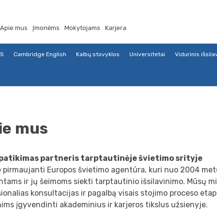
Apie mus
Įmonėms
Mokytojams
Karjera
TS
Cambridge English
Kalbų stovyklos
Universitetai
Vidurinis išsil
ie mus
patikimas partneris tarptautinėje švietimo srityje
 pirmaujanti Europos švietimo agentūra, kuri nuo 2004 me
tams ir jų šeimoms siekti tarptautinio išsilavinimo. Mūsų mis
ionalias konsultacijas ir pagalbą visais stojimo proceso eta
ms įgyvendinti akademinius ir karjeros tikslus užsienyje.