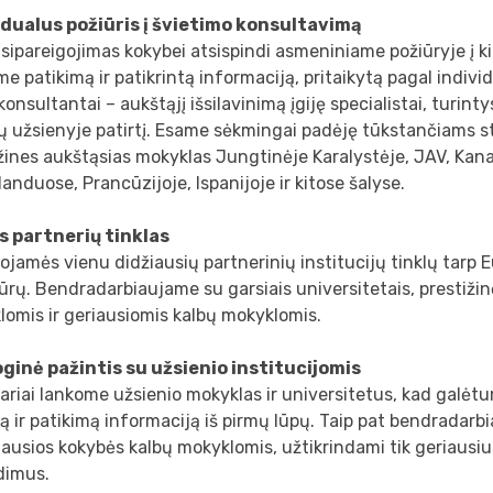
idualus požiūris į švietimo konsultavimą
sipareigojimas kokybei atsispindi asmeniniame požiūryje į ki
me patikimą ir patikrintą informaciją, pritaikytą pagal individ
onsultantai – aukštąjį išsilavinimą įgiję specialistai, turin
ų užsienyje patirtį. Esame sėkmingai padėję tūkstančiams st
žines aukštąsias mokyklas Jungtinėje Karalystėje, JAV, Kan
anduose, Prancūzijoje, Ispanijoje ir kitose šalyse.
s partnerių tinklas
ojamės vienu didžiausių partnerinių institucijų tinklų tarp 
rų. Bendradarbiaujame su garsiais universitetais, prestiži
omis ir geriausiomis kalbų mokyklomis.
oginė pažintis su užsienio institucijomis
ariai lankome užsienio mokyklas ir universitetus, kad galėtu
ą ir patikimą informaciją iš pirmų lūpų. Taip pat bendradar
iausios kokybės kalbų mokyklomis, užtikrindami tik geriaus
dimus.