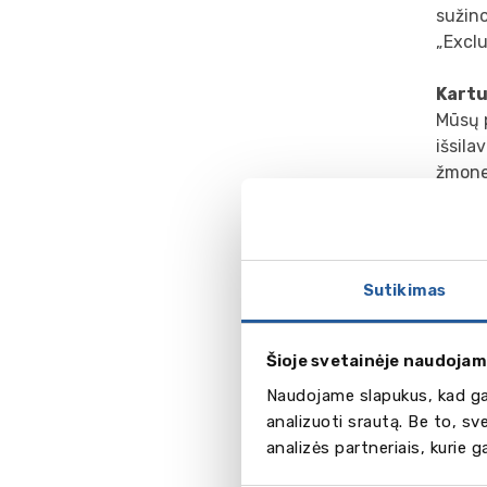
sužino
„Exclu
Kartu
Mūsų p
išsila
žmones
darbas
įkvėpi
Egzam
Sutikimas
BCIE y
tokius
CAE, C
Šioje svetainėje naudojam
Extern
Naudojame slapukus, kad gal
studij
analizuoti srautą. Be to, s
koledž
analizės partneriais, kurie 
ir mok