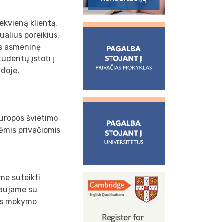
ekvieną klientą.
ualius poreikius.
tys asmeninę
udentų įstoti į
adoje,
Europos švietimo
nėmis privačiomis
me suteikti
biaujame su
ius mokymo