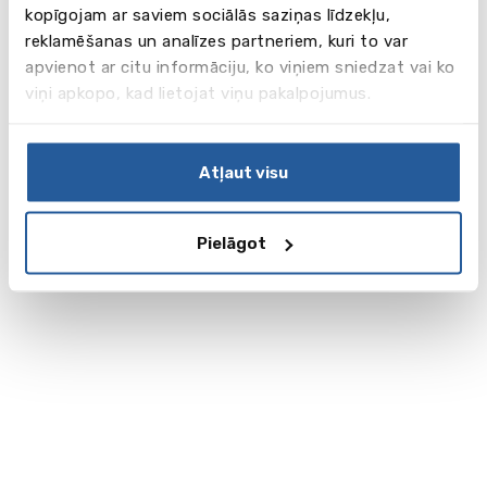
kopīgojam ar saviem sociālās saziņas līdzekļu,
reklamēšanas un analīzes partneriem, kuri to var
apvienot ar citu informāciju, ko viņiem sniedzat vai ko
viņi apkopo, kad lietojat viņu pakalpojumus.
Atļaut visu
Pielāgot