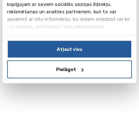
kopīgojam ar saviem sociālās saziņas līdzekļu,
reklamēšanas un analīzes partneriem, kuri to var
apvienot ar citu informāciju, ko viņiem sniedzat vai ko
viņi apkopo, kad lietojat viņu pakalpojumus.
Atļaut visu
Pielāgot