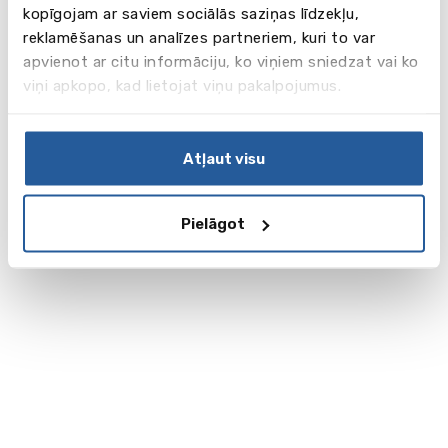
kopīgojam ar saviem sociālās saziņas līdzekļu,
reklamēšanas un analīzes partneriem, kuri to var
apvienot ar citu informāciju, ko viņiem sniedzat vai ko
viņi apkopo, kad lietojat viņu pakalpojumus.
Atļaut visu
Pielāgot