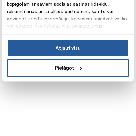
kopīgojam ar saviem sociālās saziņas līdzekļu,
reklamēšanas un analīzes partneriem, kuri to var
apvienot ar citu informāciju, ko viņiem sniedzat vai ko
viņi apkopo, kad lietojat viņu pakalpojumus.
Atļaut visu
Pielāgot