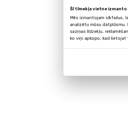
Šī tīmekļa vietne izmanto 
Mēs izmantojam sīkfailus, l
analizētu mūsu datplūsmu. I
saziņas līdzekļu, reklamēšan
ko viņi apkopo, kad lietojat