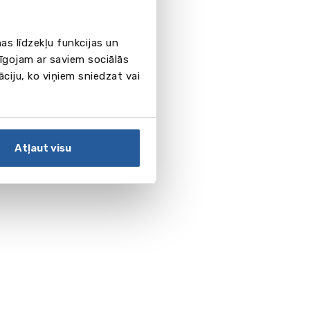
as līdzekļu funkcijas un
pīgojam ar saviem sociālās
āciju, ko viņiem sniedzat vai
Atļaut visu