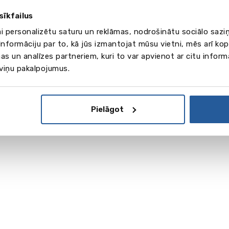
sīkfailus
ai personalizētu saturu un reklāmas, nodrošinātu sociālo saziņ
nformāciju par to, kā jūs izmantojat mūsu vietni, mēs arī ko
as un analīzes partneriem, kuri to var apvienot ar citu inform
 viņu pakalpojumus.
Pielāgot