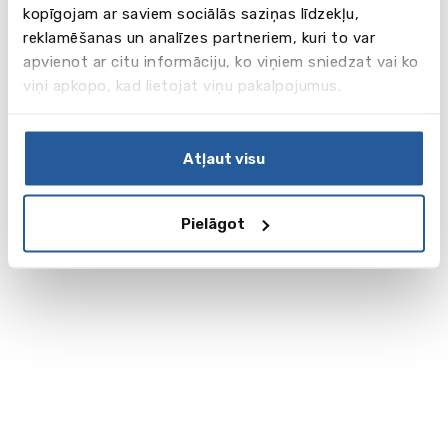
kopīgojam ar saviem sociālās saziņas līdzekļu,
reklamēšanas un analīzes partneriem, kuri to var
apvienot ar citu informāciju, ko viņiem sniedzat vai ko
viņi apkopo, kad lietojat viņu pakalpojumus.
Atļaut visu
Pielāgot