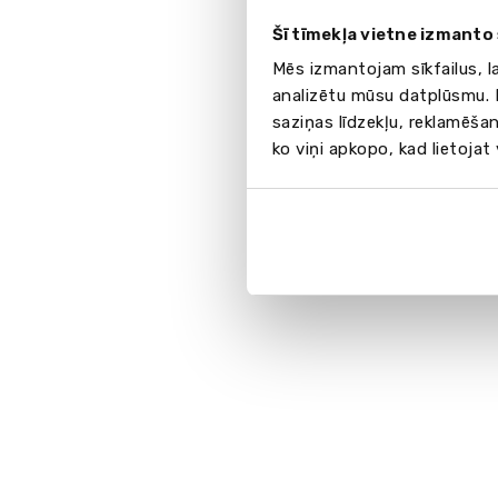
Šī tīmekļa vietne izmanto 
Mēs izmantojam sīkfailus, l
analizētu mūsu datplūsmu. I
saziņas līdzekļu, reklamēšan
ko viņi apkopo, kad lietojat