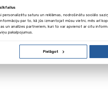
sīkfailus
ai personalizētu saturu un reklāmas, nodrošinātu sociālo saziņ
nformāciju par to, kā jūs izmantojat mūsu vietni, mēs arī ko
as un analīzes partneriem, kuri to var apvienot ar citu inform
 viņu pakalpojumus.
Pielāgot