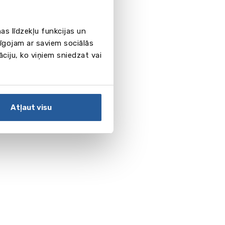
as līdzekļu funkcijas un
pīgojam ar saviem sociālās
āciju, ko viņiem sniedzat vai
Atļaut visu