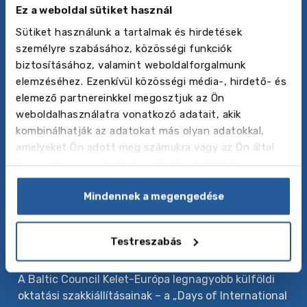
Ez a weboldal sütiket használ
Adatvédelmi irányelvek
Kövess minket
Sütiket használunk a tartalmak és hirdetések
személyre szabásához, közösségi funkciók
biztosításához, valamint weboldalforgalmunk
Rólunk
elemzéséhez. Ezenkívül közösségi média-, hirdető- és
elemező partnereinkkel megosztjuk az Ön
A Baltic Council for International Education közép
weboldalhasználatra vonatkozó adatait, akik
és kelet Európa vezető külföldi oktatási
kombinálhatják az adatokat más olyan adatokkal,
ügynöksége, amely különféle külföldi tanulmányi
amelyeket Ön adott meg számukra vagy az Ön által
programokat kínál – a nyelvtanfolyamoktól és nyári
használt más szolgáltatásokból gyűjtöttek.
táboroktól a közép- és felsőoktatásig. Éves szinten
több ezer diáknak segítünk továbbtanulásával
Mindennek a megengedése
kapcsolatban, a lehetőségek feltérképezésében
Európában, Amerikában, Kanadában és más kedvelt
országokban is.
Testreszabás
Rólunk
A Baltic Council Kelet-Európa legnagyobb külföldi
oktatási szakkiállításainak – a „Days of International