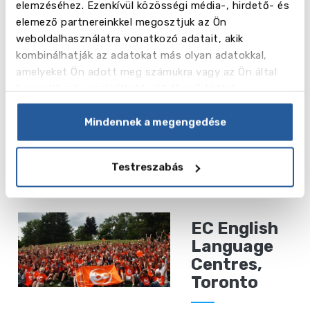
elemzéséhez. Ezenkívül közösségi média-, hirdető- és
elemező partnereinkkel megosztjuk az Ön
EC English
weboldalhasználatra vonatkozó adatait, akik
Language
kombinálhatják az adatokat más olyan adatokkal,
Centres,
amelyeket Ön adott meg számukra vagy az Ön által
Montreal
használt más szolgáltatásokból gyűjtöttek.
Mindennek a megengedése
-tól 420 CAD
Tovább
Testreszabás
Montreal
olvasok
EC English
Language
Centres,
Toronto