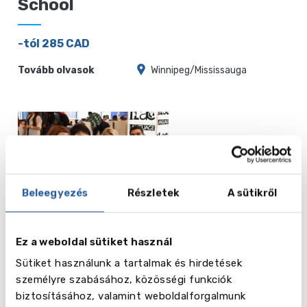
School
-tól 285 CAD
Tovább olvasok
Winnipeg/Mississauga
Beleegyezés
Részletek
A sütikről
ILAC - International Language
Academy Canada
Ez a weboldal sütiket használ
-tól 415 CAD
Sütiket használunk a tartalmak és hirdetések
személyre szabásához, közösségi funkciók
Tovább olvasok
Vancouver/Toronto
biztosításához, valamint weboldalforgalmunk