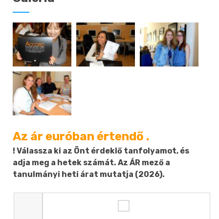
Az ár euróban értendő .
! Válassza ki az Önt érdeklő tanfolyamot, és
adja meg a hetek számát. Az ÁR mező a
tanulmányi heti árat mutatja (2026).