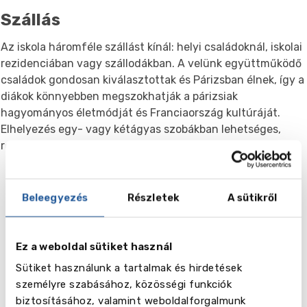
Szállás
Az iskola háromféle szállást kínál: helyi családoknál, iskolai
rezidenciában vagy szállodákban. A velünk együttműködő
családok gondosan kiválasztottak és Párizsban élnek, így a
diákok könnyebben megszokhatják a párizsiak
hagyományos életmódját és Franciaország kultúráját.
Elhelyezés egy- vagy kétágyas szobákban lehetséges,
reggeli vagy reggeli és vacsora lehetőségével.
Beleegyezés
Részletek
A sütikről
Név
Szállás helyi családnál (egyágyas szoba, reggelivel)
Ez a weboldal sütiket használ
Sütiket használunk a tartalmak és hirdetések
Hét
személyre szabásához, közösségi funkciók
biztosításához, valamint weboldalforgalmunk
Ár ,