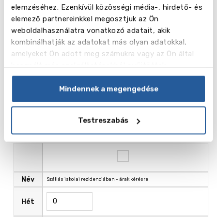
370.00
elemzéséhez. Ezenkívül közösségi média-, hirdető- és
EUR
elemező partnereinkkel megosztjuk az Ön
weboldalhasználatra vonatkozó adatait, akik
kombinálhatják az adatokat más olyan adatokkal,
amelyeket Ön adott meg számukra vagy az Ön által
használt más szolgáltatásokból gyűjtöttek.
Név
Hét
Mindennek a megengedése
500.00
Ár , EUR
Testreszabás
Név
Szállás iskolai rezidenciában - árak kérésre
Hét