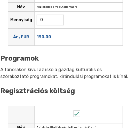
Név
Közlekedés a vasútállomásról
Mennyiség
190.00
Ár , EUR
Programok
A tanórákon kívül az iskola gazdag kulturális és
szórakoztató programokat, kirándulási programokat is kínál
Regisztrációs költség
Név
Az iskola által felszámított regisztrációs díj