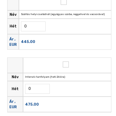
Név
Szállás helyi családnál (egyágyas szoba, reggelivel és vacsorával)
Hét
Ár ,
445.00
EUR
Név
Intenzív tanfolyam (heti 26 óra)
Hét
Ár ,
475.00
EUR