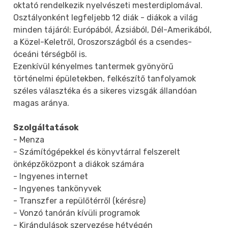
oktató rendelkezik nyelvészeti mesterdiplomával.
Osztályonként legfeljebb 12 diák - diákok a világ
minden tájáról: Európából, Ázsiából, Dél-Amerikából,
a Közel-Keletről, Oroszországból és a csendes-
óceáni térségből is.
Ezenkívül kényelmes tantermek gyönyörű
történelmi épületekben, felkészítő tanfolyamok
széles választéka és a sikeres vizsgák állandóan
magas aránya.
Szolgáltatások
- Menza
- Számítógépekkel és könyvtárral felszerelt
önképzőközpont a diákok számára
- Ingyenes internet
- Ingyenes tankönyvek
- Transzfer a repülőtérről (kérésre)
- Vonzó tanórán kívüli programok
- Kirándulások szervezése hétvégén