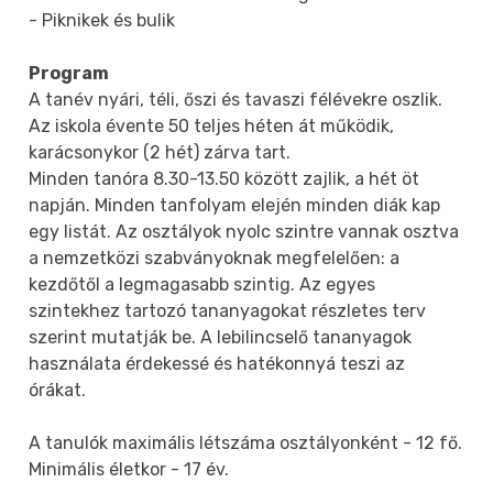
- Piknikek és bulik
Program
A tanév nyári, téli, őszi és tavaszi félévekre oszlik.
Az iskola évente 50 teljes héten át működik,
karácsonykor (2 hét) zárva tart.
Minden tanóra 8.30-13.50 között zajlik, a hét öt
napján. Minden tanfolyam elején minden diák kap
egy listát. Az osztályok nyolc szintre vannak osztva
a nemzetközi szabványoknak megfelelően: a
kezdőtől a legmagasabb szintig. Az egyes
szintekhez tartozó tananyagokat részletes terv
szerint mutatják be. A lebilincselő tananyagok
használata érdekessé és hatékonnyá teszi az
órákat.
A tanulók maximális létszáma osztályonként - 12 fő.
Minimális életkor - 17 év.