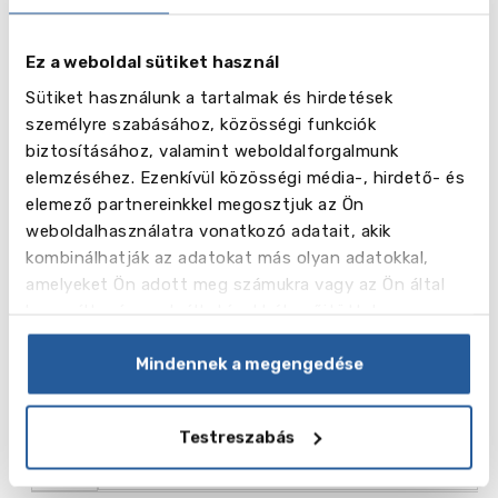
Ez a weboldal sütiket használ
Név
Teljes idejű tanfolyam (23 óra x 60 perc hetente)
Sütiket használunk a tartalmak és hirdetések
Hét
személyre szabásához, közösségi funkciók
biztosításához, valamint weboldalforgalmunk
elemzéséhez. Ezenkívül közösségi média-, hirdető- és
Ár ,
495.00
NZD
elemező partnereinkkel megosztjuk az Ön
weboldalhasználatra vonatkozó adatait, akik
kombinálhatják az adatokat más olyan adatokkal,
amelyeket Ön adott meg számukra vagy az Ön által
használt más szolgáltatásokból gyűjtöttek.
Név
Üzleti angol (heti 23 óra x 60 perc)
Mindennek a megengedése
Hét
Testreszabás
Ár ,
495.00
NZD