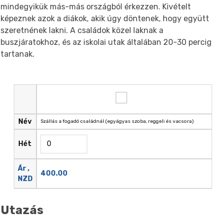
mindegyikük más-más országból érkezzen. Kivételt
képeznek azok a diákok, akik úgy döntenek, hogy együtt
szeretnének lakni. A családok közel laknak a
buszjáratokhoz, és az iskolai utak általában 20-30 percig
tartanak.
Név
Szállás a fogadó családnál (egyágyas szoba, reggeli és vacsora)
Hét
Ár ,
400.00
NZD
Utazás