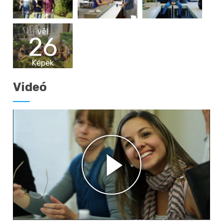
vēl
26
Képek
Videó