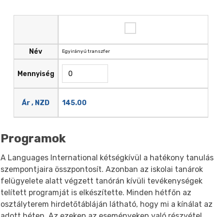
Név
Egyirányú transzfer
Mennyiség
145.00
Ár , NZD
Programok
A Languages International kétségkívül a hatékony tanulás
szempontjaira összpontosít. Azonban az iskolai tanárok
felügyelete alatt végzett tanórán kívüli tevékenységek
telített programját is elkészítette. Minden hétfőn az
osztályterem hirdetőtábláján látható, hogy mi a kínálat az
adott héten. Az ezeken az eseményeken való részvétel