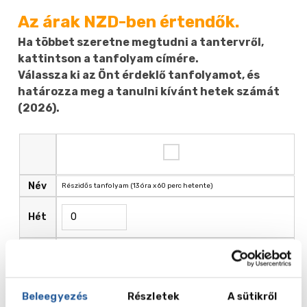
Az árak NZD-ben értendők.
Ha többet szeretne megtudni a tantervről,
kattintson a tanfolyam címére.
Válassza ki az Önt érdeklő tanfolyamot, és
határozza meg a tanulni kívánt hetek számát
(2026).
Név
Részidős tanfolyam (13 óra x 60 perc hetente)
Hét
Ár ,
395.00
NZD
Beleegyezés
Részletek
A sütikről