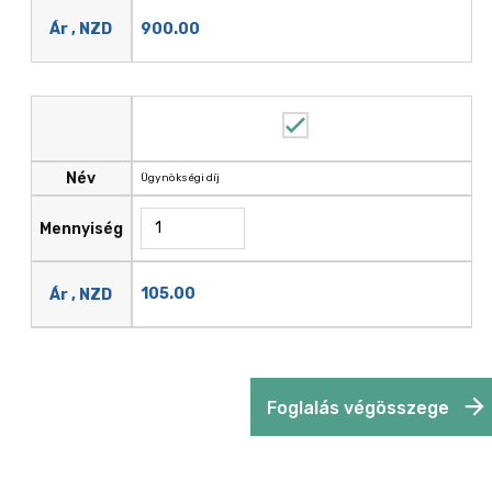
900.00
Ár , NZD
Név
Ügynökségi díj
Mennyiség
105.00
Ár , NZD
Foglalás végösszege