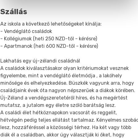
Szállás
Az iskola a következő lehetőségeket kínálja:
- Vendéglátó családok
- Kollégiumok (heti 250 NZD-től - kérésre)
- Apartmanok (heti 600 NZD-től - kérésre)
Lakhatás egy új-zélandi családnál
A családok kiválasztásakor olyan kritériumokat vesznek
figyelembe, mint a vendéglátó életmódja , a lakóhely
minősége és elhelyezkedése. Büszkék vagyunk arra, hogy
családjaink évek óta nagyon népszerűek a diákok körében.
Új-Zéland a vendégszeretetéről híres, és ha megértést
mutatsz, a jutalom egy életre szóló barátság lesz.
A családi élet hétköznapokon vacsorát és reggelit,
hétvégén pedig teljes ellátást tartalmaz. Kényelmes szobá
lesz, hozzáféréssel a közösségi térhez. Ha két vagy több
diák él a családban, akkor úgy választják ki őket, hogy