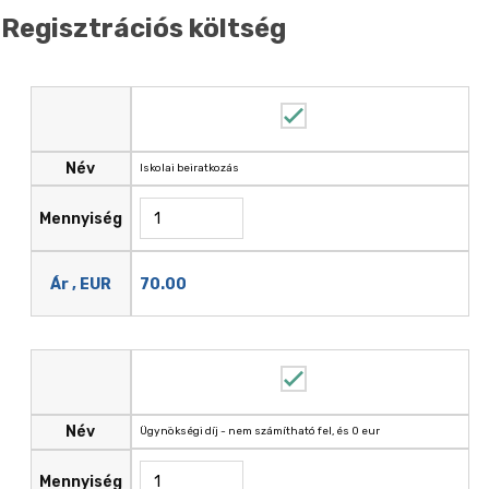
Regisztrációs költség
Név
Iskolai beiratkozás
Mennyiség
70.00
Ár , EUR
Név
Ügynökségi díj - nem számítható fel, és 0 eur
Mennyiség