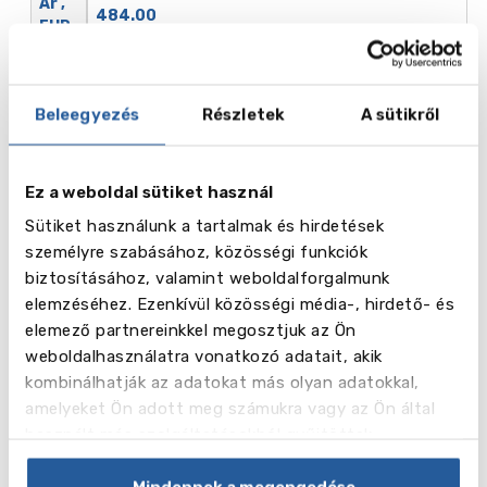
Ár ,
484.00
EUR
Beleegyezés
Részletek
A sütikről
Név
Tanfolyam tizenéveseknek (15-20 év)
Ez a weboldal sütiket használ
Hét
Sütiket használunk a tartalmak és hirdetések
személyre szabásához, közösségi funkciók
Ár ,
biztosításához, valamint weboldalforgalmunk
307.00
EUR
elemzéséhez. Ezenkívül közösségi média-, hirdető- és
elemező partnereinkkel megosztjuk az Ön
weboldalhasználatra vonatkozó adatait, akik
kombinálhatják az adatokat más olyan adatokkal,
amelyeket Ön adott meg számukra vagy az Ön által
Név
Spanyol és főzőtanfolyamok
használt más szolgáltatásokból gyűjtöttek.
Hét