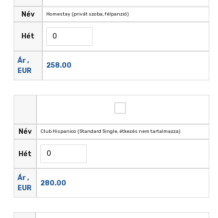
Név
Homestay (privát szoba, félpanzió)
Hét
Ár ,
258.00
EUR
Név
Club Hispanico (Standard Single, étkezés nem tartalmazza)
Hét
Ár ,
280.00
EUR