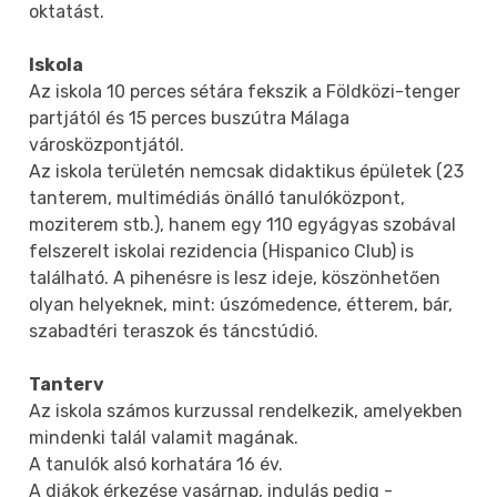
oktatást.
Iskola
Az iskola 10 perces sétára fekszik a Földközi-tenger
partjától és 15 perces buszútra Málaga
városközpontjától.
Az iskola területén nemcsak didaktikus épületek (23
tanterem, multimédiás önálló tanulóközpont,
moziterem stb.), hanem egy 110 egyágyas szobával
felszerelt iskolai rezidencia (Hispanico Club) is
található. A pihenésre is lesz ideje, köszönhetően
olyan helyeknek, mint: úszómedence, étterem, bár,
szabadtéri teraszok és táncstúdió.
Tanterv
Az iskola számos kurzussal rendelkezik, amelyekben
mindenki talál valamit magának.
A tanulók alsó korhatára 16 év.
A diákok érkezése vasárnap, indulás pedig -