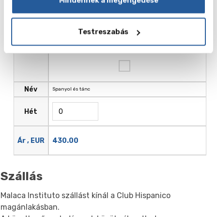
Mindennek a megengedése
Ár ,
443.00
EUR
Testreszabás
Név
Spanyol és tánc
Hét
430.00
Ár , EUR
Szállás
Malaca Instituto szállást kínál a Club Hispanico
magánlakásban.