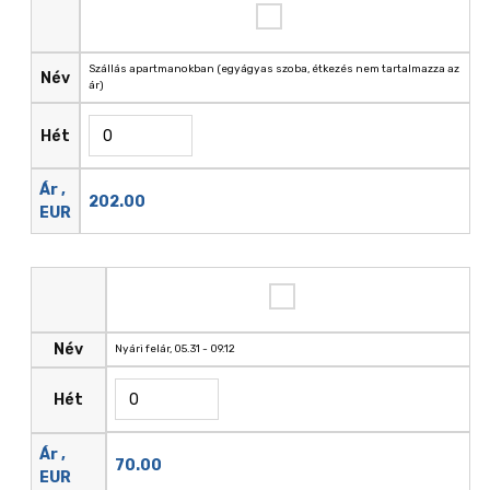
Szállás apartmanokban (egyágyas szoba, étkezés nem tartalmazza az
Név
ár)
Hét
Ár ,
202.00
EUR
Név
Nyári felár, 05.31 - 09.12
Hét
Ár ,
70.00
EUR