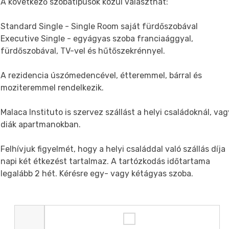
A következő szobatípusok közül választhat:
Standard Single - Single Room saját fürdőszobával
Executive Single - egyágyas szoba franciaággyal,
fürdőszobával, TV-vel és hűtőszekrénnyel.
A rezidencia úszómedencével, étteremmel, bárral és
moziteremmel rendelkezik.
Malaca Instituto is szervez szállást a helyi családoknál, vag
diák apartmanokban.
Felhívjuk figyelmét, hogy a helyi családdal való szállás díja
napi két étkezést tartalmaz. A tartózkodás időtartama
legalább 2 hét. Kérésre egy- vagy kétágyas szoba.