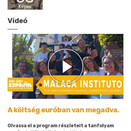
Képek
Videó
A költség euróban van megadva.
Olvassa el a program részleteit a tanfolyam