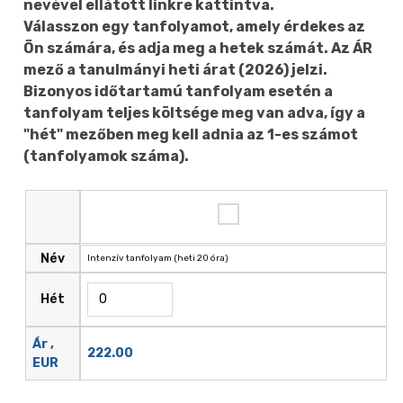
nevével ellátott linkre kattintva.
Válasszon egy tanfolyamot, amely érdekes az
Ön számára, és adja meg a hetek számát. Az ÁR
mező a tanulmányi heti árat (2026) jelzi.
Bizonyos időtartamú tanfolyam esetén a
tanfolyam teljes költsége meg van adva, így a
"hét" mezőben meg kell adnia az 1-es számot
(tanfolyamok száma).
Név
Intenzív tanfolyam (heti 20 óra)
Hét
Ár ,
222.00
EUR