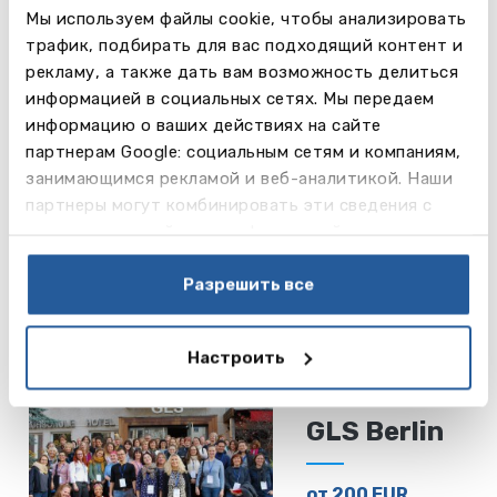
Мы используем файлы cookie, чтобы анализировать
от 200 EUR
трафик, подбирать для вас подходящий контент и
Читать
рекламу, а также дать вам возможность делиться
Munchen
далее
информацией в социальных сетях. Мы передаем
информацию о ваших действиях на сайте
партнерам Google: социальным сетям и компаниям,
DID
занимающимся рекламой и веб-аналитикой. Наши
партнеры могут комбинировать эти сведения с
Hamburg
предоставленной вами информацией, а также
данными, которые они получили при использовании
от 200 EUR
вами их сервисов.
Разрешить все
Читать
Hamburg
далее
Настроить
GLS Berlin
от 200 EUR