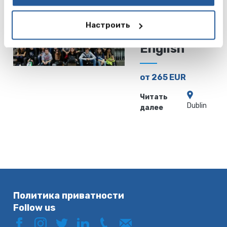
Horner
Настроить
School of
English
от 265 EUR
Читать
Dublin
далее
Политика приватности
Follow us