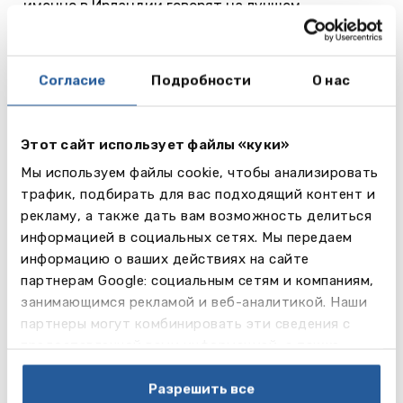
именно в Ирландии говорят на лучшем
английском.
В Дублине Вам не придется скучать. В свободное
от занятий время к вашим услугам театры, кафе,
Согласие
Подробности
О нас
торговые центры, спортивные площадки. Не
забудьте про ирландские пабы, где можно не
только поесть, но и послушать народную
Этот сайт использует файлы «куки»
ирландскую музыку.
Мы используем файлы cookie, чтобы анализировать
трафик, подбирать для вас подходящий контент и
Emerald
рекламу, а также дать вам возможность делиться
Cultural
информацией в социальных сетях. Мы передаем
Institute
информацию о ваших действиях на сайте
партнерам Google: социальным сетям и компаниям,
занимающимся рекламой и веб-аналитикой. Наши
от 375 EUR
партнеры могут комбинировать эти сведения с
предоставленной вами информацией, а также
Читать
Dublin
данными, которые они получили при использовании
далее
вами их сервисов.
Разрешить все