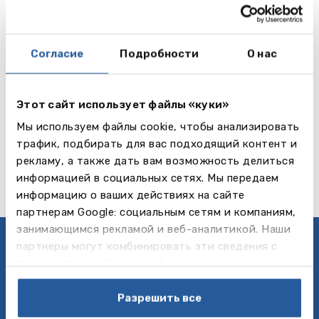
Согласие
Подробности
О нас
Taunton School International
Этот сайт использует файлы «куки»
Мы используем файлы cookie, чтобы анализировать
Читать далее
Taunton
трафик, подбирать для вас подходящий контент и
рекламу, а также дать вам возможность делиться
информацией в социальных сетях. Мы передаем
информацию о ваших действиях на сайте
партнерам Google: социальным сетям и компаниям,
занимающимся рекламой и веб-аналитикой. Наши
партнеры могут комбинировать эти сведения с
Политика приватности
предоставленной вами информацией, а также
Follow us
данными, которые они получили при использовании
вами их сервисов.
Разрешить все