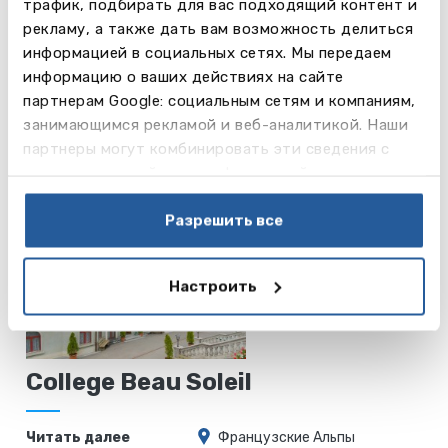
трафик, подбирать для вас подходящий контент и
Читать далее
Leysin
рекламу, а также дать вам возможность делиться
информацией в социальных сетях. Мы передаем
информацию о ваших действиях на сайте
College du
партнерам Google: социальным сетям и компаниям,
Leman
занимающимся рекламой и веб-аналитикой. Наши
партнеры могут комбинировать эти сведения с
Читать
предоставленной вами информацией, а также
Versoix
далее
данными, которые они получили при использовании
вами их сервисов.
Разрешить все
Настроить
College Beau Soleil
Читать далее
Французские Альпы