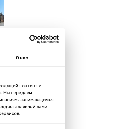
О нас
дходящий контент и
х. Мы передаем
омпаниям, занимающимся
предоставленной вами
сервисов.