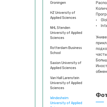
Распо
Groningen
Колич
HZ University of
Прогр
Applied Sciences
• Glo
• Int
NHL Stenden
University of Applied
Униве
Sciences
прикл
Rotterdam Business
подхо
School
часть
Больш
Saxion University of
Иност
Applied Sciences
обмен
Van Hall Larenstein
University of Applied
Sciences
Фот
Windesheim
University of Applied