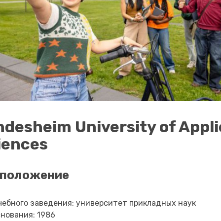
ndesheim University of Appl
iences
сположение
чебного заведения: университет прикладных наук
снования: 1986