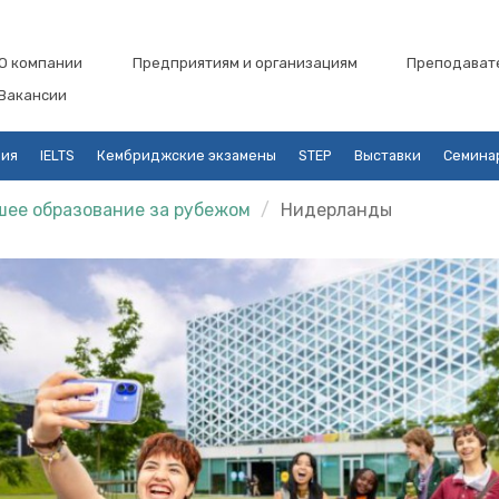
О компании
Предприятиям и организациям
Преподават
Вакансии
ция
IELTS
Кембриджские экзамены
STEP
Выставки
Семина
ее образование за рубежом
Нидерланды