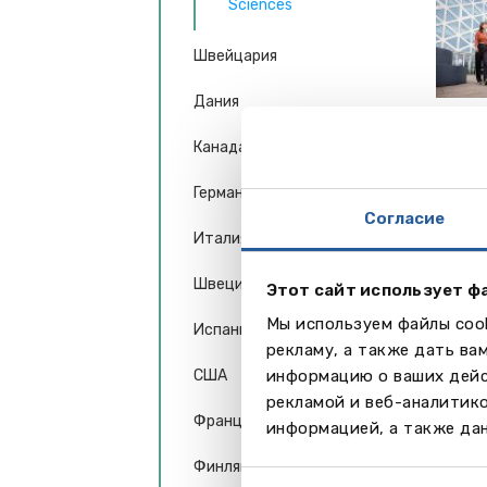
Sciences
Швейцария
Дания
Канада
Германия
Согласие
Италия
Ви
Швеция
Этот сайт использует ф
Мы используем файлы cook
Испания
рекламу, а также дать ва
США
информацию о ваших дейс
рекламой и веб-аналитик
Франция
информацией, а также дан
Финляндия