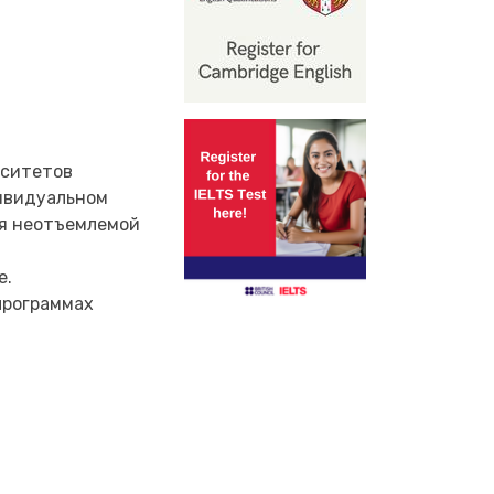
рситетов
дивидуальном
ся неотъемлемой
е.
программах