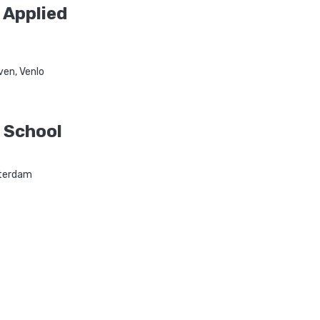
 Applied
ven, Venlo
 School
terdam