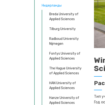
Нидерланды
Breda University of
Applied Sciences
Tilburg University
Radboud University
Nijmegen
Fontys University of
Wi
Applied Sciences
Sc
The Hague University
of Applied Sciences
Ра
HAN University of
Applied Sciences
Тип у
Hanze University of
Год о
Applied Sciences