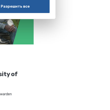
Разрешить все
ity of
uwarden