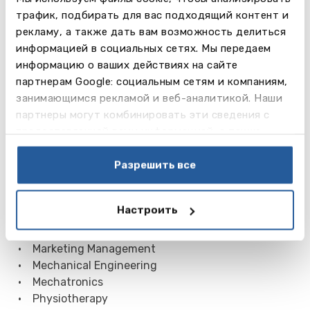
трафик, подбирать для вас подходящий контент и
рекламу, а также дать вам возможность делиться
информацией в социальных сетях. Мы передаем
информацию о ваших действиях на сайте
Программы
партнерам Google: социальным сетям и компаниям,
Программы бакалавра на английском языке:
занимающимся рекламой и веб-аналитикой. Наши
партнеры могут комбинировать эти сведения с
• Classical Music
предоставленной вами информацией, а также
• Design (Minerva Art Academy)
данными, которые они получили при использовании
• Electronics
вами их сервисов.
Разрешить все
• Fine Art (Minerva Art Academy)
• International Business
• International Communication
Настроить
• International Facility Management
• International Finance and Control
• Marketing Management
• Mechanical Engineering
• Mechatronics
• Physiotherapy