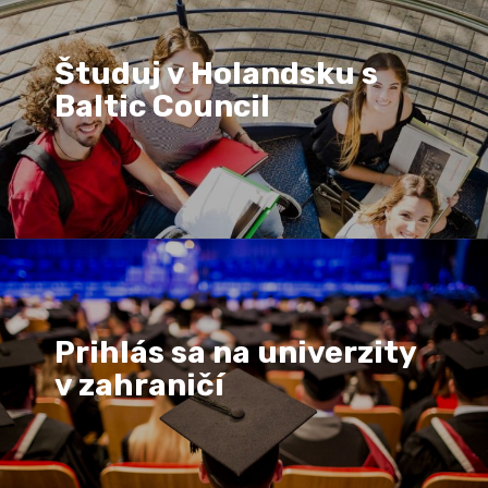
Študuj v Holandsku s
Baltic Council
Prihlás sa na univerzity
v zahraničí