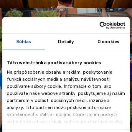
Leto 2026 - jazykové
Súhlas
Detaily
O cookies
kurzy a tábory v
zahraničí pre deti a
Táto webstránka používa súbory cookies
dospelých
Na prispôsobenie obsahu a reklám, poskytovanie
funkcií sociálnych médií a analýzu návštevnosti
používame súbory cookie. Informácie o tom, ako
používate naše webové stránky, poskytujeme aj našim
partnerom v oblasti sociálnych médií, inzercie a
analýzy. Títo partneri môžu príslušné informácie
skombinovať s ďalšími údajmi, ktoré ste im poskytli
alebo ktoré od vás získali, keď ste používali ich služby.
Stredné školy v