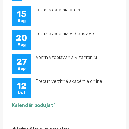
Letná akadémia online
15
Aug
Letná akadémia v Bratislave
20
Aug
Veľtrh vzdelávania v zahraničí
27
Sep
Preduniverzitná akadémia online
12
Oct
Kalendár podujatí