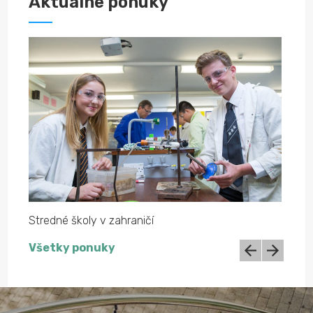
Aktuálne ponuky
Stredné školy v zahraničí
Stred
Všetky ponuky