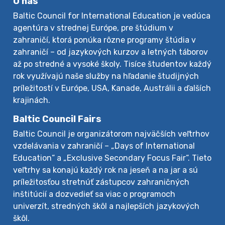
O nás
Baltic Council for International Education je vedúca
agentúra v strednej Európe, pre štúdium v
zahraničí, ktorá ponúka rôzne programy štúdia v
zahraničí – od jazykových kurzov a letných táborov
až po stredné a vysoké školy. Tisíce študentov každý
rok využívajú naše služby na hľadanie študijných
príležitostí v Európe, USA, Kanade, Austrálii a ďalších
krajinách.
Baltic Council Fairs
Baltic Council je organizátorom najväčších veľtrhov
vzdelávania v zahraničí – „Days of International
Education“ a „Exclusive Secondary Focus Fair“. Tieto
veľtrhy sa konajú každý rok na jeseň a na jar a sú
príležitosťou stretnúť zástupcov zahraničných
inštitúcií a dozvedieť sa viac o programoch
univerzít, stredných škôl a najlepších jazykových
škôl.