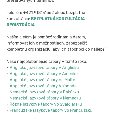
preferovaných termínov.
Telefón: +421 918131562 alebo bezplatná
konzultácia:
BEZPLATNÁ KONZULTÁCIA -
REGISTRÁCIA
.
Naším cieľom je pomôcť rodinám a deťom,
informovať ich o možnostiach, zabezpečiť
kompletnú organizáciu, aby ich tábor bol čo najlepší.
Naše najobľúbenejšie tábory v tomto roku:
-
Anglické jazykové tábory v Anglicku
-
Anglické jazykové tábory v Amerike
-
Anglické jazykové tábory na Malte
-
Anglické jazykové tábory V Kanade
-
Nemecké jazykové tábory v Rakúsku
-
Nemecké jazykové tábory v Nemecku
-
Rôzne jazykové tábory vo Švajčiarsku
-
Francúzske jazykové tábory vo Francúzsku