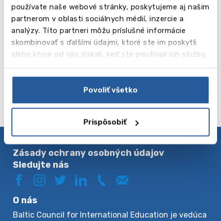
používate naše webové stránky, poskytujeme aj našim
ACE Malta
partnerom v oblasti sociálnych médií, inzercie a
(12-17 r.)
analýzy. Títo partneri môžu príslušné informácie
skombinovať s ďalšími údajmi, ktoré ste im poskytli
alebo ktoré od vás získali, keď ste používali ich služby.
Čítaj
St
viac
Julians
Povoliť všetko
Prispôsobiť
Zásady ochrany osobných údajov
Sledujte nás
O nás
Baltic Council for International Education je vedúca