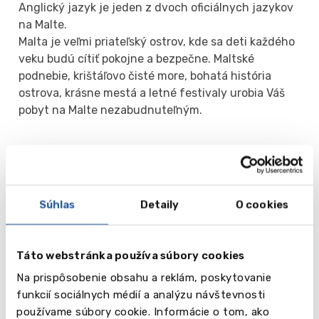
Anglický jazyk je jeden z dvoch oficiálnych jazykov
na Malte.
Malta je veľmi priateľský ostrov, kde sa deti každého
veku budú cítiť pokojne a bezpečne. Maltské
podnebie, krištáľovo čisté more, bohatá história
ostrova, krásne mestá a letné festivaly urobia Váš
pobyt na Malte nezabudnuteľným.
European
School of
Súhlas
Detaily
O cookies
English (10-
17 r.)
Táto webstránka používa súbory cookies
Čítaj
St
Na prispôsobenie obsahu a reklám, poskytovanie
viac
Julians
funkcií sociálnych médií a analýzu návštevnosti
používame súbory cookie. Informácie o tom, ako