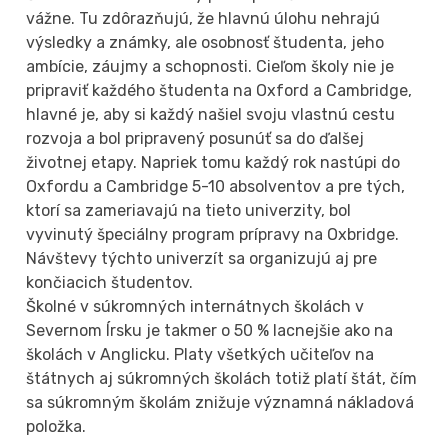
vážne. Tu zdôrazňujú, že hlavnú úlohu nehrajú
výsledky a známky, ale osobnosť študenta, jeho
ambície, záujmy a schopnosti. Cieľom školy nie je
pripraviť každého študenta na Oxford a Cambridge,
hlavné je, aby si každý našiel svoju vlastnú cestu
rozvoja a bol pripravený posunúť sa do ďalšej
životnej etapy. Napriek tomu každý rok nastúpi do
Oxfordu a Cambridge 5-10 absolventov a pre tých,
ktorí sa zameriavajú na tieto univerzity, bol
vyvinutý špeciálny program prípravy na Oxbridge.
Návštevy týchto univerzít sa organizujú aj pre
končiacich študentov.
Školné v súkromných internátnych školách v
Severnom Írsku je takmer o 50 % lacnejšie ako na
školách v Anglicku. Platy všetkých učiteľov na
štátnych aj súkromných školách totiž platí štát, čím
sa súkromným školám znižuje významná nákladová
položka.