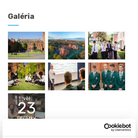
Galéria
vēl
23
Obrázky
Video