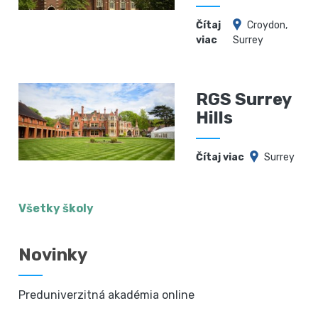
Čítaj
Croydon,
viac
Surrey
RGS Surrey
Hills
Čítaj viac
Surrey
Všetky školy
Novinky
Preduniverzitná akadémia online