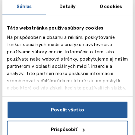
Súhlas
Detaily
O cookies
Táto webstránka používa súbory cookies
Na prispôsobenie obsahu a reklám, poskytovanie
funkcií sociálnych médií a analýzu návštevnosti
používame súbory cookie. Informácie o tom, ako
používate naše webové stránky, poskytujeme aj našim
partnerom v oblasti sociálnych médií, inzercie a
analýzy. Títo partneri môžu príslušné informácie
skombinovať s ďalšími údajmi, ktoré ste im poskytli
Šport
alebo ktoré od vás získali, keď ste používali ich služby.
Športová infraštruktúra školy zahŕňa: telocvičňu, 4
bedmintonové ihriská, basketbalové ihrisko,
futbalové ihrisko, squashové ihrisko, plavecký
Povoliť všetko
bazén, 9 ragbyových ihrísk, 4 tenisové kurty, 300
metrovú atletickú dráhu, 2 ihriská na pozemný
hokej, volejbalové ihrisko. Športy: futbal, volejbal,
Prispôsobiť