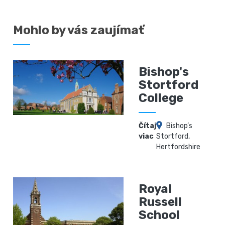
Mohlo by vás zaujímať
Bishop's
Stortford
College
Čítaj
Bishop’s
viac
Stortford,
Hertfordshire
Royal
Russell
School