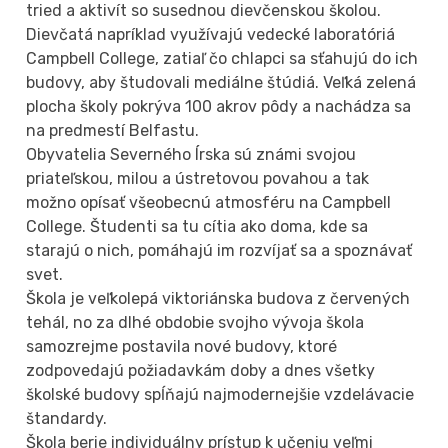
tried a aktivít so susednou dievčenskou školou.
Dievčatá napríklad využívajú vedecké laboratóriá
Campbell College, zatiaľ čo chlapci sa sťahujú do ich
budovy, aby študovali mediálne štúdiá. Veľká zelená
plocha školy pokrýva 100 akrov pôdy a nachádza sa
na predmestí Belfastu.
Obyvatelia Severného Írska sú známi svojou
priateľskou, milou a ústretovou povahou a tak
možno opísať všeobecnú atmosféru na Campbell
College. Študenti sa tu cítia ako doma, kde sa
starajú o nich, pomáhajú im rozvíjať sa a spoznávať
svet.
Škola je veľkolepá viktoriánska budova z červených
tehál, no za dlhé obdobie svojho vývoja škola
samozrejme postavila nové budovy, ktoré
zodpovedajú požiadavkám doby a dnes všetky
školské budovy spĺňajú najmodernejšie vzdelávacie
štandardy.
Škola berie individuálny prístup k učeniu veľmi