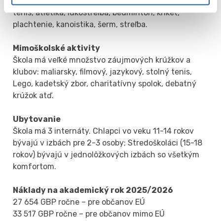
basketbal, rugby, džudo, plávanie, pozemný hokej,
tenis, atletika, lukostreľba, bedminton, kriket,
plachtenie, kanoistika, šerm, streľba.
Mimoškolské aktivity
Škola má veľké množstvo záujmových krúžkov a
klubov: maliarsky, filmový, jazykový, stolný tenis,
Lego, kadetský zbor, charitatívny spolok, debatný
krúžok atď.
Ubytovanie
Škola má 3 internáty. Chlapci vo veku 11-14 rokov
bývajú v izbách pre 2-3 osoby; Stredoškoláci (15-18
rokov) bývajú v jednolôžkových izbách so všetkým
komfortom.
Náklady na akademický rok 2025/2026
27 654 GBP ročne – pre občanov EÚ
33 517 GBP ročne – pre občanov mimo EÚ