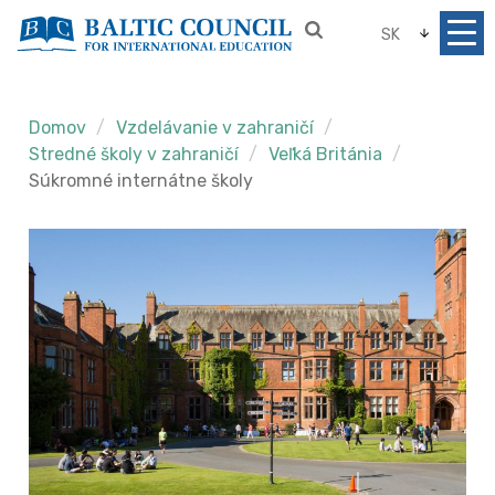
SK
Domov
Vzdelávanie v zahraničí
Stredné školy v zahraničí
Veľká Británia
Súkromné internátne školy