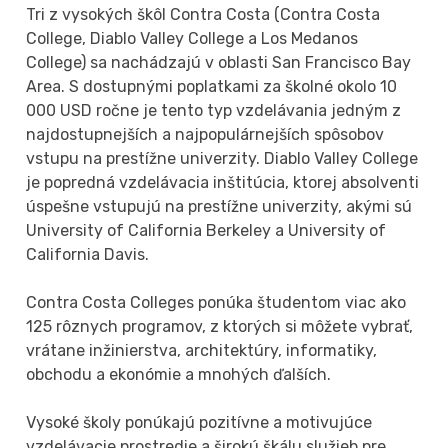
Tri z vysokých škôl Contra Costa (Contra Costa
College, Diablo Valley College a Los Medanos
College) sa nachádzajú v oblasti San Francisco Bay
Area. S dostupnými poplatkami za školné okolo 10
000 USD ročne je tento typ vzdelávania jedným z
najdostupnejších a najpopulárnejších spôsobov
vstupu na prestížne univerzity. Diablo Valley College
je popredná vzdelávacia inštitúcia, ktorej absolventi
úspešne vstupujú na prestížne univerzity, akými sú
University of California Berkeley a University of
California Davis.
Contra Costa Colleges ponúka študentom viac ako
125 rôznych programov, z ktorých si môžete vybrať,
vrátane inžinierstva, architektúry, informatiky,
obchodu a ekonómie a mnohých ďalších.
Vysoké školy ponúkajú pozitívne a motivujúce
vzdelávacie prostredie a širokú škálu služieb pre