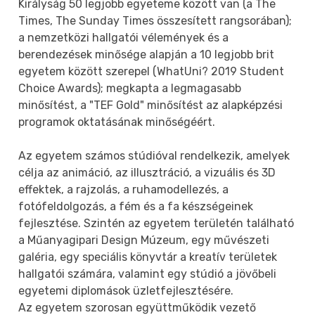
Királyság 50 legjobb egyeteme között van (a The
Times, The Sunday Times összesített rangsorában);
a nemzetközi hallgatói vélemények és a
berendezések minősége alapján a 10 legjobb brit
egyetem között szerepel (WhatUni? 2019 Student
Choice Awards); megkapta a legmagasabb
minősítést, a "TEF Gold" minősítést az alapképzési
programok oktatásának minőségéért.
Az egyetem számos stúdióval rendelkezik, amelyek
célja az animáció, az illusztráció, a vizuális és 3D
effektek, a rajzolás, a ruhamodellezés, a
fotófeldolgozás, a fém és a fa készségeinek
fejlesztése. Szintén az egyetem területén található
a Műanyagipari Design Múzeum, egy művészeti
galéria, egy speciális könyvtár a kreatív területek
hallgatói számára, valamint egy stúdió a jövőbeli
egyetemi diplomások üzletfejlesztésére.
Az egyetem szorosan együttműködik vezető