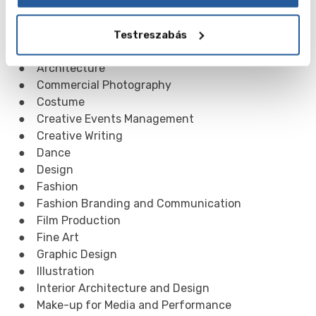
Alapképzési programok:
● Acting
● Animation Production
Testreszabás
● Art and Design History
● Architecture
● Commercial Photography
● Costume
● Creative Events Management
● Creative Writing
● Dance
● Design
● Fashion
● Fashion Branding and Communication
● Film Production
● Fine Art
● Graphic Design
● Illustration
● Interior Architecture and Design
● Make-up for Media and Performance