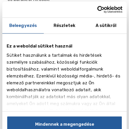
Galéria
Beleegyezés
Részletek
A sütikről
Ez a weboldal sütiket használ
Sütiket használunk a tartalmak és hirdetések
személyre szabásához, közösségi funkciók
biztosításához, valamint weboldalforgalmunk
elemzéséhez. Ezenkívül közösségi média-, hirdető- és
elemező partnereinkkel megosztjuk az Ön
weboldalhasználatra vonatkozó adatait, akik
kombinálhatják az adatokat más olyan adatokkal,
vēl
18
amelyeket Ön adott meg számukra vagy az Ön által
használt más szolgáltatásokból gyűjtöttek.
Képek
Mindennek a megengedése