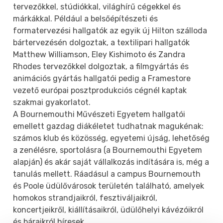
tervezőkkel, stúdiókkal, világhírű cégekkel és
márkákkal. Például a belsőépítészeti és
formatervezési hallgatók az egyik új Hilton szálloda
bártervezésén dolgoztak, a textilipari hallgatók
Matthew Williamson, Eley Kishimoto és Zandra
Rhodes tervezőkkel dolgoztak, a filmgyártás és
animációs gyártás hallgatói pedig a Framestore
vezető európai posztprodukciós cégnél kaptak
szakmai gyakorlatot.
A Bournemouthi Művészeti Egyetem hallgatói
emellett gazdag diákéletet tudhatnak magukénak:
számos klub és közösség, egyetemi újság, lehetőség
a zenélésre, sportolásra (a Bournemouthi Egyetem
alapján) és akár saját vállalkozás indítására is, még a
tanulás mellett. Ráadásul a campus Bournemouth
és Poole üdülővárosok területén található, amelyek
homokos strandjaikról, fesztiváljaikról,
koncertjeikről, kiállításaikról, üdülőhelyi kávézóikról
és báraikról híresek.