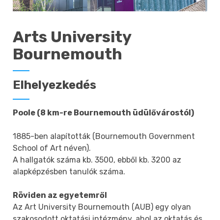
Arts University
Bournemouth
Elhelyezkedés
Poole (8 km-re Bournemouth üdülővárostól)
1885-ben alapították (Bournemouth Government
School of Art néven).
A hallgatók száma kb. 3500, ebből kb. 3200 az
alapképzésben tanulók száma.
Röviden az egyetemről
Az Art University Bournemouth (AUB) egy olyan
szakosodott oktatási intézmény, ahol az oktatás és