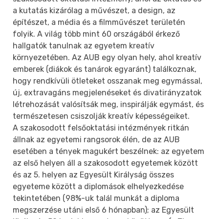
a kutatás kizárólag a művészet, a design, az
építészet, a média és a filmművészet területén
folyik. A világ több mint 60 országából érkező
hallgatók tanulnak az egyetem kreatív
környezetében. Az AUB egy olyan hely, ahol kreatív
emberek (diákok és tanárok egyaránt) találkoznak,
hogy rendkívüli ötleteket osszanak meg egymással,
új, extravagáns megjelenéseket és divatirányzatok
létrehozását valósítsák meg, inspirálják egymást, és
természetesen csiszolják kreatív képességeiket.
A szakosodott felsőoktatási intézmények ritkán
állnak az egyetemi rangsorok élén, de az AUB
esetében a tények magukért beszélnek: az egyetem
az első helyen áll a szakosodott egyetemek között
és az 5. helyen az Egyesült Királyság összes
egyeteme között a diplomások elhelyezkedése
tekintetében (98%-uk talál munkát a diploma
megszerzése utáni első 6 hónapban); az Egyesült