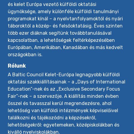
és kelet Európa vezető külföldi oktatási
ügynöksége, amely különféle külföldi tanulmányi
programokat kínál – a nyelvtanfolyamoktól és nyári
táboroktól a közép- és felsőoktatásig. Éves szinten
több ezer diáknak segítünk továbbtanulásával
kapcsolatban, a lehetőségek feltérképezésében
Európában, Amerikában, Kanadában és más kedvelt
országokban is.
Rólunk
A Baltic Council Kelet-Európa legnagyobb külföldi
oktatási szakkiállításainak – a „Days of International
Education”-nek és az „Exclusive Secondary Focus
Fair”-nek – a szervezője. A kiállítás minden évben
ősszel és tavasszal kerül megrendezésre, ahol
lehetőség van külföldi intézmények képviselőivel
találkozni és tájékozódni a képzésekről,
lehetőségekről: egyetemeken, középiskolákban és
kiválló nyelviskolákban.