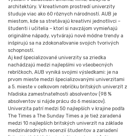
architektúry. V kreatívnom prostredí univerzity
študuje viac ako 60 rôznych národností. AUB je
miestom, kde sa stretávajú kreatívni jednotlivci –
študenti i učitelia – ktorí si navzájom vymieňajú
originálne nápady, vytvárajú nové módne trendy a
inšpirujú sa na zdokonaľovanie svojich tvorivých
schopností.
Aj keď špecializované univerzity sa zriedka
nachádzajú medzi najlepšími vo všeobecných
rebríčkoch, AUB vyniká svojimi výsledkami: je na
prvom mieste medzi špecializovanými univerzitami
a 5. mieste v celkovom rebríčku britských univerzít z
hľadiska zamestnateľnosti absolventov (98 %
absolventov si nájde prácu do 6 mesiacov).
Univerzita patrí medzi 50 najlepších v krajine podľa
The Times a The Sunday Times a je tiež zaradená
medzi 10 najlepších britských univerzít na základe
medzinárodných recenzií študentov a zariadení