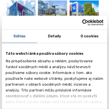
Súhlas
Detaily
O cookies
vēl
Táto webstránka používa súbory cookies
18
Na prispôsobenie obsahu a reklám, poskytovanie
funkcií sociálnych médií a analýzu návštevnosti
Obrázky
používame súbory cookie. Informácie o tom, ako
používate naše webové stránky, poskytujeme aj našim
Bakalárske programy
partnerom v oblasti sociálnych médií, inzercie a
Acting
analýzy. Títo partneri môžu príslušné informácie
Animation Production
skombinovať s ďalšími údajmi, ktoré ste im poskytli
Art and Design History
alebo ktoré od vás získali, keď ste používali ich služby.
Architecture