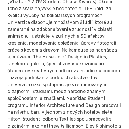
(WhatUni? 2019 Student Choice Awards). Okrem
toho získala najvyššie hodnotenie „TEF Gold“ za
kvalitu výučby na bakalárskych programoch.
Univerzita disponuje množstvom štúdií, ktoré sú
zamerané na zdokonaľovanie zručností v oblasti
animácie, ilustrácie, vizuálnych a 3D efektov,
kreslenia, modelovania oblečenia, úpravy fotografií,
práce s kovom a drevom. Na kampuse sa nachádza
aj múzeum The Museum of Design in Plastics,
umelecká galéria, špecializovaná knižnica pre
študentov kreatívnych odborov a štúdio na podporu
rozvoja podnikania budúcich absolventov.
Univerzita úzko spolupracuje s renomovanými
dizajnérmi, štúdiami, medzinárodne známymi
spoločnosťami a značkami. Napríklad študenti
programu Interior Architecture and Design pracovali
na návrhu baru v jednom z nových hotelov siete
Hilton, študenti odboru Textiles spolupracovali s
dizajnérmi ako Matthew Williamson, Eley Kishimoto a