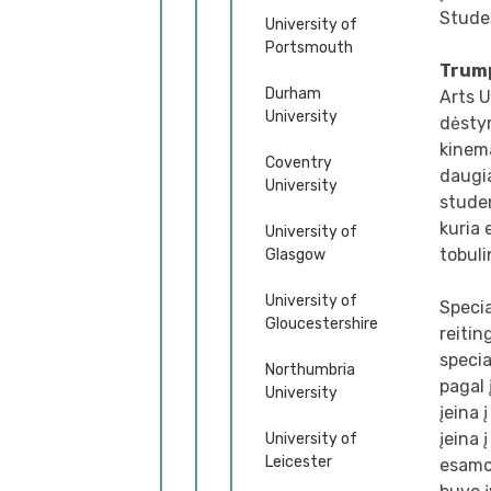
Studen
University of
Portsmouth
Trum
Durham
Arts U
University
dėstym
kinema
Coventry
daugia
University
studen
kuria 
University of
tobuli
Glasgow
University of
Specia
Gloucestershire
reitin
specia
Northumbria
pagal 
University
įeina 
įeina 
University of
Leicester
esamo