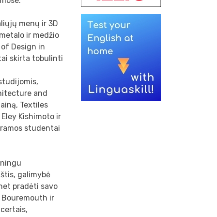
amose.
aliųjų menų ir 3D
 metalo ir medžio
 of Design in
ai skirta tobulinti
studijomis,
chitecture and
ainą, Textiles
Eley Kishimoto ir
gramos studentai
iningu
štis, galimybė
 net pradėti savo
e Bouremouth ir
ncertais,