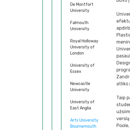
buvo 
De Montfort
University
Univer
efektų
Falmouth
apdirb
University
Plasti
Royal Holloway
menini
University of
Univer
London
pasaul
Design
University of
progra
Essex
Zandr
atliko
Newcastle
University
Taip p
University of
studen
East Anglia
užsiim
verslą
Arts University
Poole,
Bournemouth