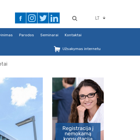
LT
avinimas
Parodos
Seminarai
Kontaktai
Užsakymas internetu
etai