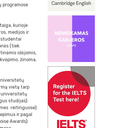
ijų programose
aiga, kurioje
os, medijos ir
i studentai
onės (tiek
irtinėmis idėjomis,
įkvėpimo, žinoma,
universitetų
irmą vietą tarp
s universitetų
us studijas);
imes reitinguose);
iepimus ir pagal
oise Awards);