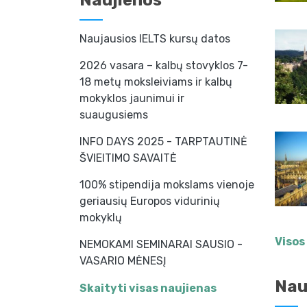
Naujienos
Naujausios IELTS kursų datos
2026 vasara – kalbų stovyklos 7-
18 metų moksleiviams ir kalbų
mokyklos jaunimui ir
suaugusiems
INFO DAYS 2025 - TARPTAUTINĖ
ŠVIEITIMO SAVAITĖ
100% stipendija mokslams vienoje
geriausių Europos vidurinių
mokyklų
Visos
NEMOKAMI SEMINARAI SAUSIO -
VASARIO MĖNESĮ
Nau
Skaityti visas naujienas