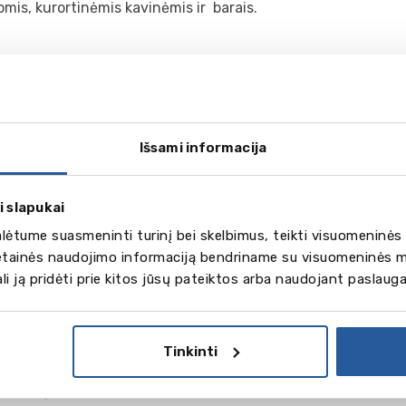
mis, kurortinėmis kavinėmis ir barais.
traukų galerija
Išsami informacija
i slapukai
daugiau
ėtume suasmeninti turinį bei skelbimus, teikti visuomeninės 
18
vetainės naudojimo informaciją bendriname su visuomeninės m
gali ją pridėti prie kitos jūsų pateiktos arba naudojant paslaug
nuotraukų
lauro programos
g
Tinkinti
tion Production
nd Design History