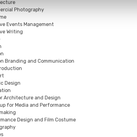
tecture
rcial Photography
ume
ive Events Management
ve Writing
e
n
on
on Branding and Communication
Production
rt
ic Design
ration
or Architecture and Design
up for Media and Performance
making
rmance Design and Film Costume
graphy
es