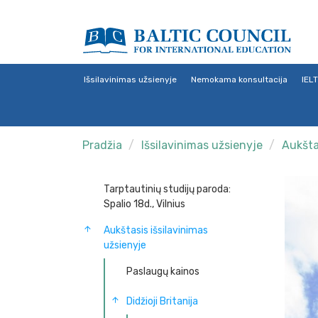
Išsilavinimas užsienyje
Nemokama konsultacija
IEL
Pradžia
Išsilavinimas užsienyje
Aukšta
Tarptautinių studijų paroda:
Spalio 18d., Vilnius
Aukštasis išsilavinimas
užsienyje
Paslaugų kainos
Didžioji Britanija