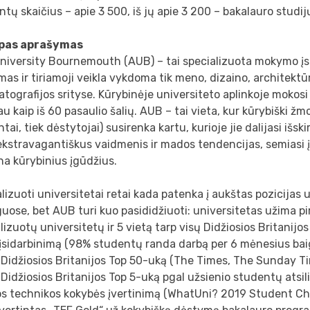
tų skaičius – apie 3 500, iš jų apie 3 200 – bakalauro stud
pas aprašymas
niversity Bournemouth (AUB) – tai specializuota mokymo įst
as ir tiriamoji veikla vykdoma tik meno, dizaino, architektūr
tografijos srityse. Kūrybinėje universiteto aplinkoje mokos
u kaip iš 60 pasaulio šalių. AUB – tai vieta, kur kūrybiški žm
tai, tiek dėstytojai) susirenka kartu, kurioje jie dalijasi išsk
ekstravagantiškus vaidmenis ir mados tendencijas, semiasi 
na kūrybinius įgūdžius.
lizuoti universitetai retai kada patenka į aukštas pozicijas 
guose, bet AUB turi kuo pasididžiuoti: universitetas užima p
lizuotų universitetų ir 5 vietą tarp visų Didžiosios Britanijo
įsidarbinimą (98% studentų randa darbą per 6 mėnesius baig
į Didžiosios Britanijos Top 50-uką (The Times, The Sunday T
į Didžiosios Britanijos Top 5-uką pgal užsienio studentų atsil
s technikos kokybės įvertinimą (WhatUni? 2019 Student Ch