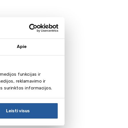
Apie
medijos funkcijas ir
edijos, reklamavimo ir
as surinktos informacijos.
Leisti visus