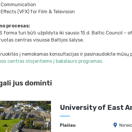
l Communication
 Effects (VFX) for Film & Television
mo procesas:
 forma turi būti užpildyta iki sausio 15 d. Baltic Council – of
ruotas centras visuose Baltijos šalyse.
truokitės į nemokamas konsultacijas ir pasinaudokite mūsų 
bos centras stojantiems į bakalauro programas.
gali jus dominti
University of East A
Plačiau
Norwi