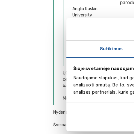
parodo
Anglia Ruskin
University
Nuo
Leeds Beckett
University
Solent University
Sutikimas
Kiti universitetai
Šioje svetainėje naudojam
UCPS - Pagalbos
Naudojame slapukus, kad gal
centras stojantiems į
analizuoti srautą. Be to, s
bakalauro programas
analizės partneriais, kurie 
Magistrantūra
Baka
Nyderlandai
Actin
Anima
Šveicarija
Art a