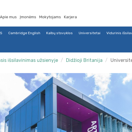
Apie mus
Įmonėms
Mokytojams
Karjera
TS
Cambridge English
Kalbų stovyklos
Universitetai
Vidurinis išsil
sis išsilavinimas užsienyje
Didžioji Britanija
Universit