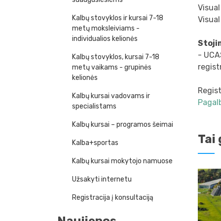
Visua
Kalbų stovyklos ir kursai 7-18
Visual
metų moksleiviams -
individualios kelionės
Stoji
- UCAS
Kalbų stovyklos, kursai 7-18
regist
metų vaikams - grupinės
kelionės
Regis
Kalbų kursai vadovams ir
Pagal
specialistams
Kalbų kursai – programos šeimai
Tai 
Kalba+sportas
Kalbų kursai mokytojo namuose
Užsakyti internetu
Registracija į konsultaciją