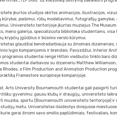
įvertintas „TEF Gold“ už kokybišką dėstymą bakalauro progr
sitete įkurtos studijos skirtos animacijos, iliustracijos, vizu
 kūrybai, piešimui, rūbų modeliavimui, fotografijų gamybai,
imui. Universiteto teritorijoje įkurtas muziejus The Museum
cs, meno galerija, specializuota biblioteka studentams, visa t
ų krypčių įgūdžius ir būsimo verslo kūrymui.
sitetas glaudžiai bendradarbiauja su žinomais dizaineriais, 
inio lygio kompanijomis ir brendais. Pavyzdžiui, Interior Ar
 programos studentai rengė Hilton viešbučio tinklo baro diz
mos studentai darbavosi su dizaineriu Matthew Williamson, 
a Rhodes, o Film Production and Animation Production pro
 praktiką Framestore europinėje kompanijoje.
at, Arts University Bournemouth studentai gali pasigirti tur
tišku gyvenimu: gausu klubų ir draugijų, universiteto laikra
ti muzika, sportu (Bournemouth universiteto teritorijoje) ir
 studijų metu. Universitetas išsidėstęs dviejuose miestuos
 kurie gerai žinomi savo smėlio paplūdimiais, festivaliais, ko