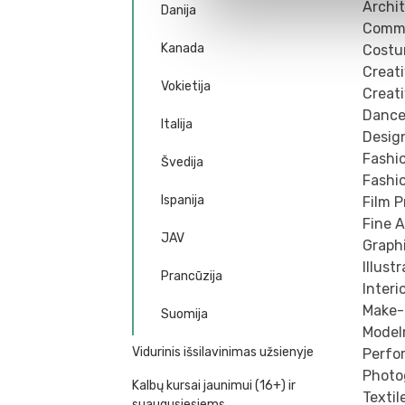
Archi
Danija
Comme
Kanada
Cost
Creat
Vokietija
Creati
Danc
Italija
Desig
Fashi
Švedija
Fashi
Ispanija
Film 
Fine A
JAV
Graph
Illust
Prancūzija
Interi
Make-
Suomija
Model
Vidurinis išsilavinimas užsienyje
Perfo
Photo
Kalbų kursai jaunimui (16+) ir
Textil
suaugusiesiems