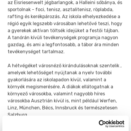
az Eisriesenwelt jégbarlangok, a Halleini sóbánya, és
sportolnak - foci, tenisz, asztalitenisz, röplabda,
rafting és kerékpározás. Az iskola elhelyezkedése a
régió egyik legszebb városában lehetővé teszi, hogy
a gyerekek aktívan töltsék idejüket a festői tájban.
A tanórán kívüli tevékenységek programja nagyon
gazdag, és ami a legfontosabb, a tábor ára minden
tevékenységet tartalmaz.
A hétvégéket városnéző kirándulásoknak szentelik ,
amelyek lehetőséget nyújtanak a nyelv további
gyakorlására az iskolapadon kívül, valamint a
környék megismerésére. A diákok ellátogatnak a
környező városokba, valamint nagyobb híres
városokba Ausztrián kívül is, mint például Werfen,
Linz, München, Bécs, Innsbruck és természetesen
Salzburg.
Szállás