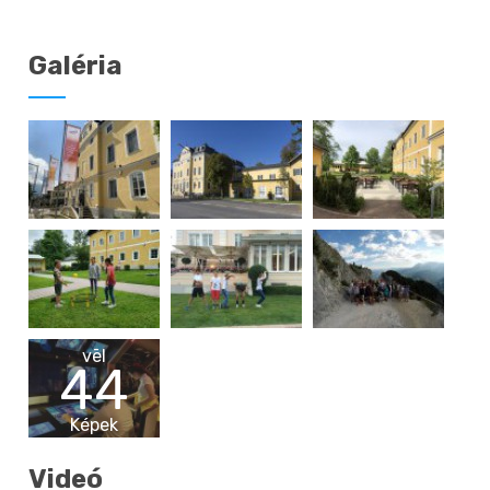
Galéria
vēl
44
Képek
Videó