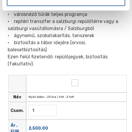
• teljes ellátást az iskola étkezőjében
• széleskörű tanórán kívüli program
• városnéző túrák teljes programja
• reptéri transzfer a salzburgi repülőtérre vagy a
salzburgi vasútállomásra / Salzburgból
• ágynemű, szobatakarítás, tanszerek
• biztosítás a tábor idejére (orvosi,
balesetbiztosítás)
Ezen felül fizetendő: repülőjegyek, biztosítás
(fakultatív).
Név
Nyári tábor - 20 óra / hét - 2 hét
Csom.
Ár ,
2,500.00
EUR