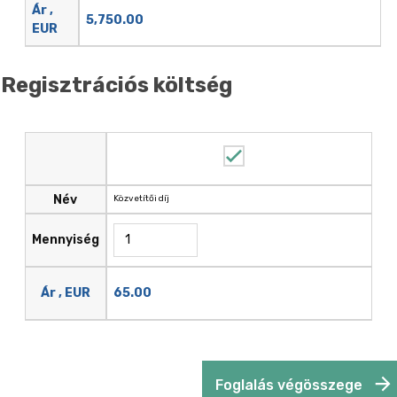
Ár ,
5,750.00
EUR
Regisztrációs költség
Név
Közvetítői díj
Mennyiség
65.00
Ár , EUR
Foglalás végösszege