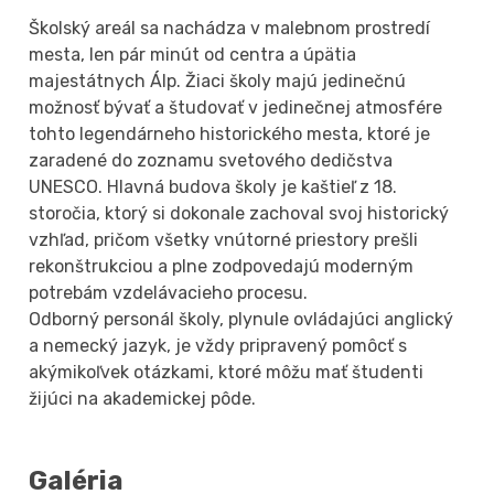
Školský areál sa nachádza v malebnom prostredí
mesta, len pár minút od centra a úpätia
majestátnych Álp. Žiaci školy majú jedinečnú
možnosť bývať a študovať v jedinečnej atmosfére
tohto legendárneho historického mesta, ktoré je
zaradené do zoznamu svetového dedičstva
UNESCO. Hlavná budova školy je kaštieľ z 18.
storočia, ktorý si dokonale zachoval svoj historický
vzhľad, pričom všetky vnútorné priestory prešli
rekonštrukciou a plne zodpovedajú moderným
potrebám vzdelávacieho procesu.
Odborný personál školy, plynule ovládajúci anglický
a nemecký jazyk, je vždy pripravený pomôcť s
akýmikoľvek otázkami, ktoré môžu mať študenti
žijúci na akademickej pôde.
Galéria