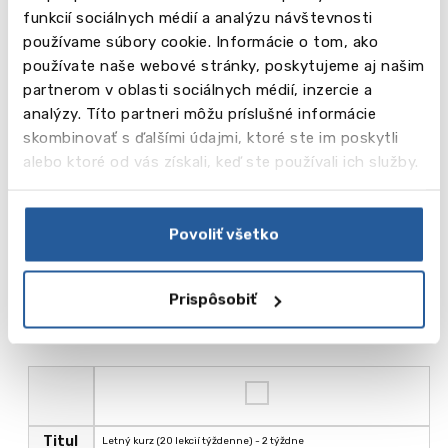
Pre viac informácií o programe, dostupnosti a
funkcií sociálnych médií a analýzu návštevnosti
konečnej cenovej ponuke nás prosím
používame súbory cookie. Informácie o tom, ako
kontaktujte e-mailom na
používate naše webové stránky, poskytujeme aj našim
slovakia@balticcouncil.org alebo telefonicky
partnerom v oblasti sociálnych médií, inzercie a
+421918131562 a dohodnite si individuálne
analýzy. Títo partneri môžu príslušné informácie
stretnutie s naším konzultantom.
skombinovať s ďalšími údajmi, ktoré ste im poskytli
alebo ktoré od vás získali, keď ste používali ich služby.
Môžete taktiež okamžite začať proces
registrácie vyplnením nášho predbežného
prihlasovacieho formulára – následne vás
Povoliť všetko
budeme kontaktovať s ďalšími krokmi.
Prispôsobiť
Predbežný prihlasovací formulár
Titul
Letný kurz (20 lekcií týždenne) - 2 týždne