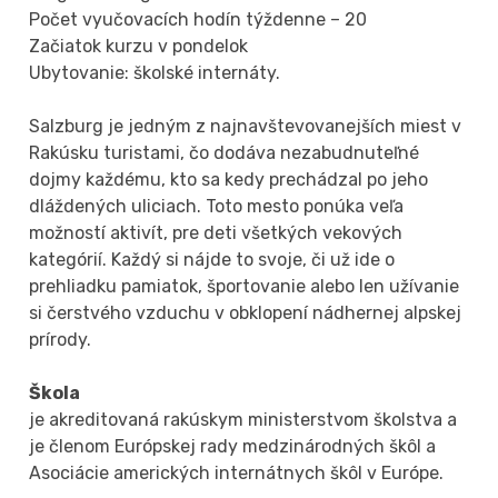
Počet vyučovacích hodín týždenne – 20
Začiatok kurzu v pondelok
Ubytovanie: školské internáty.
Salzburg je jedným z najnavštevovanejších miest v
Rakúsku turistami, čo dodáva nezabudnuteľné
dojmy každému, kto sa kedy prechádzal po jeho
dláždených uliciach. Toto mesto ponúka veľa
možností aktivít, pre deti všetkých vekových
kategórií. Každý si nájde to svoje, či už ide o
prehliadku pamiatok, športovanie alebo len užívanie
si čerstvého vzduchu v obklopení nádhernej alpskej
prírody.
Škola
je akreditovaná rakúskym ministerstvom školstva a
je členom Európskej rady medzinárodných škôl a
Asociácie amerických internátnych škôl v Európe.