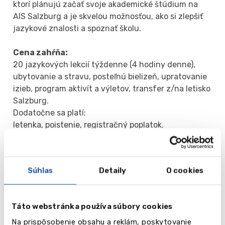
ktorí plánujú začať svoje akademické štúdium na
AIS Salzburg a je skvelou možnosťou, ako si zlepšiť
jazykové znalosti a spoznať školu.
Cena zahŕňa:
20 jazykových lekcií týždenne (4 hodiny denne),
ubytovanie a stravu, posteľnú bielizeň, upratovanie
izieb, program aktivít a výletov, transfer z/na letisko
Salzburg.
Dodatočne sa platí:
letenka, poistenie, registračný poplatok.
Termíny (2026)
05.07 - 17.07
Súhlas
Detaily
O cookies
19.07 - 31.08
02.08 - 14.08
Táto webstránka používa súbory cookies
Ceny sú v eurách (EUR) !
Na prispôsobenie obsahu a reklám, poskytovanie