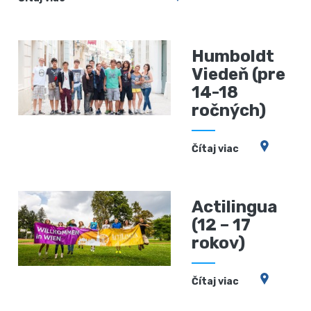
Humboldt
Viedeň (pre
14-18
ročných)
Čítaj viac
Actilingua
(12 – 17
rokov)
Čítaj viac