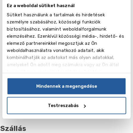
Név
TOEFL felkészítő tanfolyam (17 x 60 perc + gyakorló teszt)
Ez a weboldal sütiket használ
Sütiket használunk a tartalmak és hirdetések
Hét
személyre szabásához, közösségi funkciók
biztosításához, valamint weboldalforgalmunk
Ár ,
700.00
elemzéséhez. Ezenkívül közösségi média-, hirdető- és
USD
elemező partnereinkkel megosztjuk az Ön
weboldalhasználatra vonatkozó adatait, akik
kombinálhatják az adatokat más olyan adatokkal,
amelyeket Ön adott meg számukra vagy az Ön által
használt más szolgáltatásokból gyűjtöttek.
Név
Executive angol tanfolyam (heti 17 óra x 60 perc)
Mindennek a megengedése
Hét
Ár ,
Testreszabás
700.00
USD
Szállás