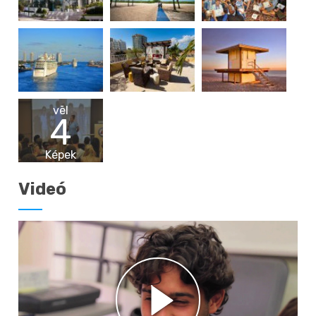
vēl
4
Képek
Videó