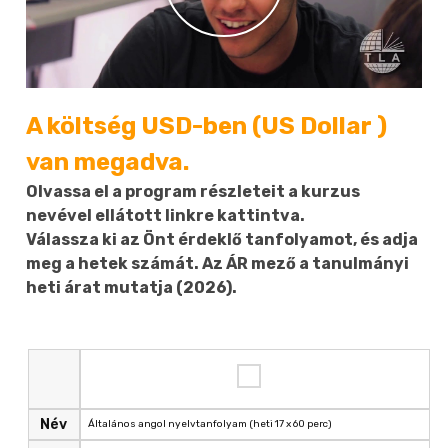
A költség USD-ben (US Dollar )
van megadva.
Olvassa el a program részleteit a kurzus
nevével ellátott linkre kattintva.
Válassza ki az Önt érdeklő tanfolyamot, és adja
meg a hetek számát. Az ÁR mező a tanulmányi
heti árat mutatja (2026).
Név
Általános angol nyelvtanfolyam (heti 17 x 60 perc)