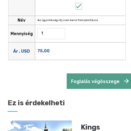
Név
Az ügynökségi díj nem kerül felszámításra
Mennyiség
75.00
Ár , USD
Foglalás végösszege
Ez is érdekelheti
Kings