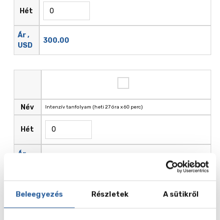
Hét
Ár ,
300.00
USD
Név
Intenzív tanfolyam (heti 27 óra x 60 perc)
Hét
Ár ,
475.00
USD
Beleegyezés
Részletek
A sütikről