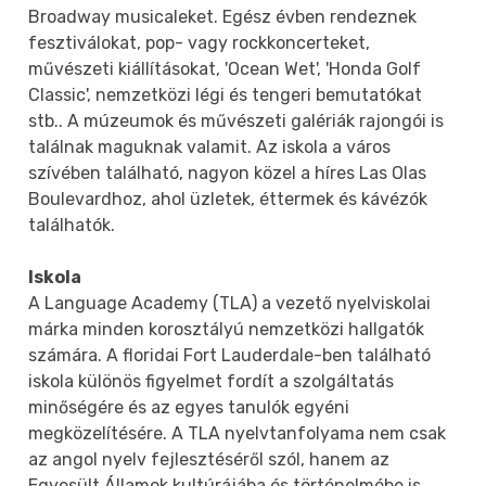
Broadway musicaleket. Egész évben rendeznek
fesztiválokat, pop- vagy rockkoncerteket,
művészeti kiállításokat, 'Ocean Wet', 'Honda Golf
Classic', nemzetközi légi és tengeri bemutatókat
stb.. A múzeumok és művészeti galériák rajongói is
találnak maguknak valamit. Az iskola a város
szívében található, nagyon közel a híres Las Olas
Boulevardhoz, ahol üzletek, éttermek és kávézók
találhatók.
Iskola
A Language Academy (TLA) a vezető nyelviskolai
márka minden korosztályú nemzetközi hallgatók
számára. A floridai Fort Lauderdale-ben található
iskola különös figyelmet fordít a szolgáltatás
minőségére és az egyes tanulók egyéni
megközelítésére. A TLA nyelvtanfolyama nem csak
az angol nyelv fejlesztéséről szól, hanem az
Egyesült Államok kultúrájába és történelmébe is