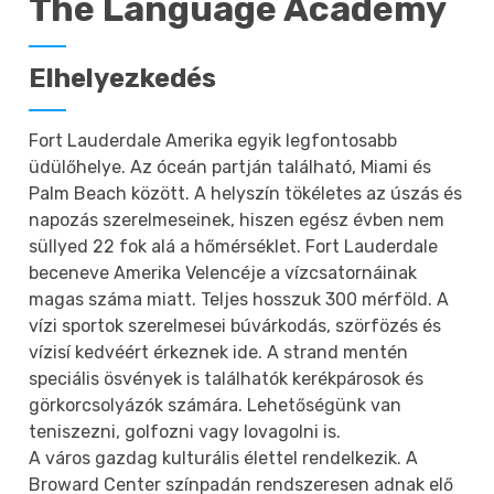
The Language Academy
Elhelyezkedés
Fort Lauderdale Amerika egyik legfontosabb
üdülőhelye. Az óceán partján található, Miami és
Palm Beach között. A helyszín tökéletes az úszás és
napozás szerelmeseinek, hiszen egész évben nem
süllyed 22 fok alá a hőmérséklet. Fort Lauderdale
beceneve Amerika Velencéje a vízcsatornáinak
magas száma miatt. Teljes hosszuk 300 mérföld. A
vízi sportok szerelmesei búvárkodás, szörfözés és
vízisí kedvéért érkeznek ide. A strand mentén
speciális ösvények is találhatók kerékpárosok és
görkorcsolyázók számára. Lehetőségünk van
teniszezni, golfozni vagy lovagolni is.
A város gazdag kulturális élettel rendelkezik. A
Broward Center színpadán rendszeresen adnak elő