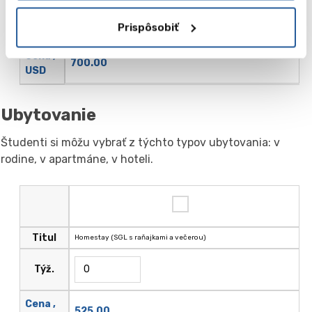
Týž.
Prispôsobiť
Cena ,
700.00
USD
Ubytovanie
Študenti si môžu vybrať z týchto typov ubytovania: v
rodine, v apartmáne, v hoteli.
Titul
Homestay (SGL s raňajkami a večerou)
Týž.
Cena ,
525.00