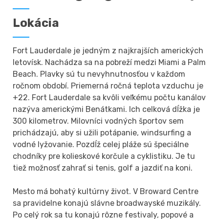
Lokácia
Fort Lauderdale je jedným z najkrajších amerických
letovísk. Nachádza sa na pobreží medzi Miami a Palm
Beach. Plavky sú tu nevyhnutnosťou v každom
ročnom období. Priemerná ročná teplota vzduchu je
+22. Fort Lauderdale sa kvôli veľkému počtu kanálov
nazýva americkými Benátkami. Ich celková dĺžka je
300 kilometrov. Milovníci vodných športov sem
prichádzajú, aby si užili potápanie, windsurfing a
vodné lyžovanie. Pozdĺž celej pláže sú špeciálne
chodníky pre kolieskové korčule a cyklistiku. Je tu
tiež možnosť zahrať si tenis, golf a jazdiť na koni.
Mesto má bohatý kultúrny život. V Broward Centre
sa pravidelne konajú slávne broadwayské muzikály.
Po celý rok sa tu konajú rôzne festivaly, popové a