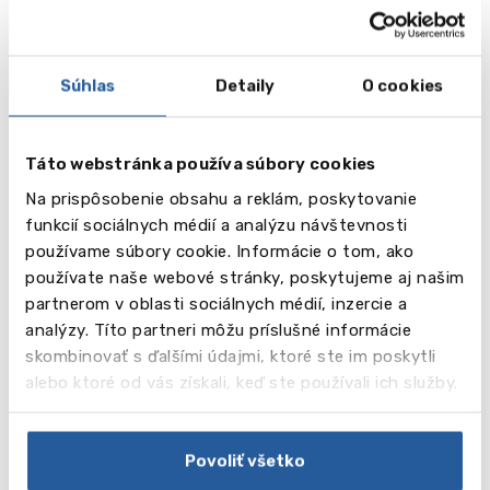
Cena ,
475.00
USD
Súhlas
Detaily
O cookies
Táto webstránka používa súbory cookies
Na prispôsobenie obsahu a reklám, poskytovanie
Titul
Prípravný kurz TOEFL (17 lekcií x 60 min.+ plus testovacia prax)
funkcií sociálnych médií a analýzu návštevnosti
používame súbory cookie. Informácie o tom, ako
Týž.
používate naše webové stránky, poskytujeme aj našim
partnerom v oblasti sociálnych médií, inzercie a
Cena
700.00
analýzy. Títo partneri môžu príslušné informácie
, USD
skombinovať s ďalšími údajmi, ktoré ste im poskytli
alebo ktoré od vás získali, keď ste používali ich služby.
Povoliť všetko
Titul
Executive English (17 lekcií x 60 min. týždenne)