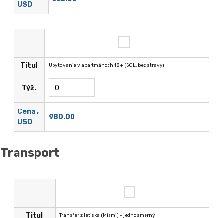
USD
Titul
Ubytovanie v apartmánoch 18+ (SGL, bez stravy)
Týž.
Cena ,
980.00
USD
Transport
Titul
Transfer z letiska (Miami) - jednosmerný