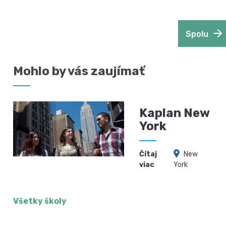
Spolu
Mohlo by vás zaujímať
Kaplan New
York
Čítaj
New
viac
York
Všetky školy