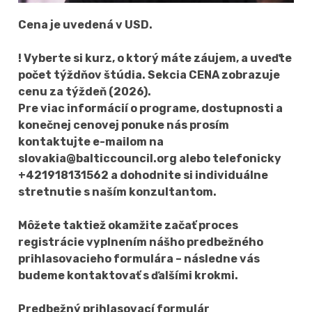
Cena je uvedená v USD.
! Vyberte si kurz, o ktorý máte záujem, a uveďte
počet týždňov štúdia. Sekcia CENA zobrazuje
cenu za týždeň (2026).
Pre viac informácií o programe, dostupnosti a
konečnej cenovej ponuke nás prosím
kontaktujte e-mailom na
slovakia@balticcouncil.org alebo telefonicky
+421918131562 a dohodnite si individuálne
stretnutie s naším konzultantom.
Môžete taktiež okamžite začať proces
registrácie vyplnením nášho predbežného
prihlasovacieho formulára – následne vás
budeme kontaktovať s ďalšími krokmi.
Predbežný prihlasovací formulár