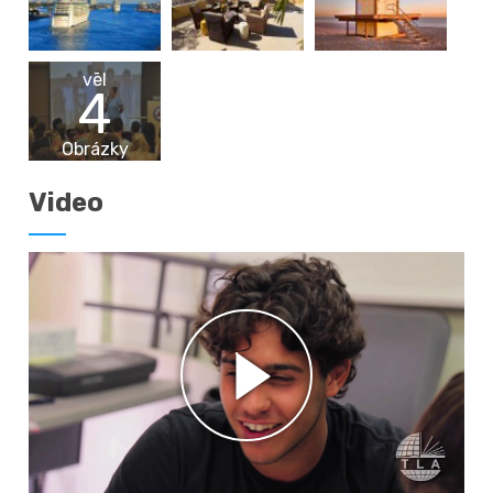
vēl
4
Obrázky
Video