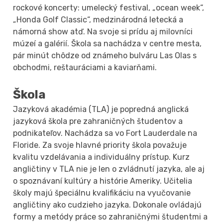
rockové koncerty: umelecký festival, „ocean week“,
„Honda Golf Classic“, medzinárodná letecká a
námorná show atď. Na svoje si prídu aj milovníci
múzeí a galérií. Škola sa nachádza v centre mesta,
pár minút chôdze od známeho bulváru Las Olas s
obchodmi, reštauráciami a kaviarňami.
Škola
Jazyková akadémia (TLA) je popredná anglická
jazyková škola pre zahraničných študentov a
podnikateľov. Nachádza sa vo Fort Lauderdale na
Floride. Za svoje hlavné priority škola považuje
kvalitu vzdelávania a individuálny prístup. Kurz
angličtiny v TLA nie je len o zvládnutí jazyka, ale aj
o spoznávaní kultúry a histórie Ameriky. Učitelia
školy majú špeciálnu kvalifikáciu na vyučovanie
angličtiny ako cudzieho jazyka. Dokonale ovládajú
formy a metódy práce so zahraničnými študentmi a