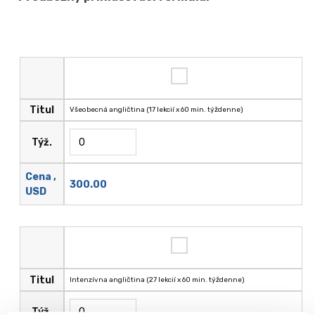
Titul
Všeobecná angličtina (17 lekcií x 60 min. týždenne)
Týž.
Cena ,
300.00
USD
Titul
Intenzívna angličtina (27 lekcií x 60 min. týždenne)
Týž.