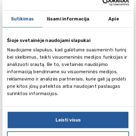
Susisiekite su mumis šiandien ir gaukite
specialų pasiūlymą, nuolaidą arba stipendiją jau
Sutikimas
Išsami informacija
Apie
rytoj! Rašykite mums el. paštu
lietuva@balticcouncil.org
Šioje svetainėje naudojami slapukai
European
Naudojame slapukus, kad galėtume suasmeninti turinį
School of
bei skelbimus, teikti visuomeninės medijos funkcijas ir
English (10-
analizuoti srautą. Be to, svetainės naudojimo
17 m.)
informaciją bendriname su visuomeninės medijos,
reklamavimo ir analizės partneriais, kurie gali ją pridėti
prie kitos jūsų pateiktos arba naudojant paslaugas
Plačiau
St.Julian's
surinktos informacijos.
GV Malta
Leisti visus
(10-17 m.)