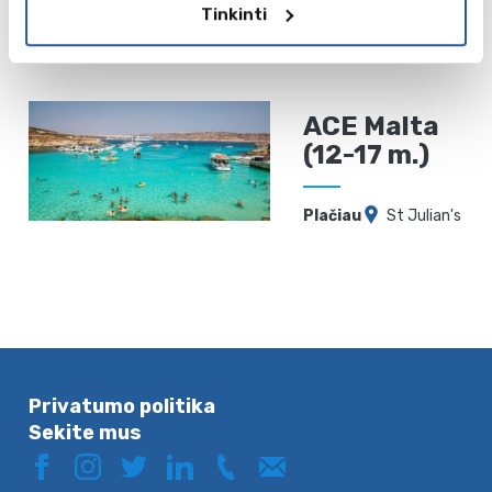
Plačiau
St. Paul's
Tinkinti
Bay
ACE Malta
(12-17 m.)
Plačiau
St Julian's
Privatumo politika
Sekite mus