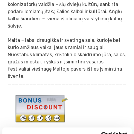
kolonizatorių valdžia – šių dviejų kultūrų sankirta
padarė lemiamą įtaką šalies kalbai ir kultūrai. Anglų
kalba šiandien – viena iš oficialių valstybinių kalbų
šalyje.
Malta – labai draugiška ir svetinga sala, kurioje bet
kurio amžiaus vaikai jausis ramiai ir saugiai.
Nuostabus klimatas, krištolinio skaidrumo jūra, salos,
gražūs miestai, ryškūs ir įsimintini vasaros
festivaliai viešnagę Maltoje pavers išties įsimintina
švente.
__________________________________
Patiko mokykla, koledžas, mokymo centras?