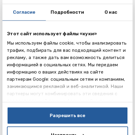
Preparation Programme предназначена для
школьников, приезжающих на последний класс
Согласие
Подробности
О нас
школы и которые планируют продолжить
обучение в университете Канады или США. По
окончании данной программы выпускники
Этот сайт использует файлы «куки»
получают диплом о среднем образовании, что
Мы используем файлы cookie, чтобы анализировать
позволяет им поступать в университеты.
трафик, подбирать для вас подходящий контент и
рекламу, а также дать вам возможность делиться
Внеклассные мероприятия
информацией в социальных сетях. Мы передаем
Одной из целей школы является создание
информацию о ваших действиях на сайте
условий для развития не только академических
партнерам Google: социальным сетям и компаниям,
способностей, но также социальных навыков
занимающимся рекламой и веб-аналитикой. Наши
воспитанников. Колледж регулярно организует
партнеры могут комбинировать эти сведения с
экскурсии как по достопримечательностям
предоставленной вами информацией, а также
Торонто, так и за его пределами, а также
данными, которые они получили при использовании
посещения боулинга, кино, музеев. Недалеко от
вами их сервисов.
Разрешить все
колледжа находятся концертный зал Рой
Томпсон, Королевский музей Онтарио,