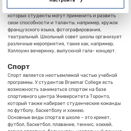
Настроить
художественная галерея Онтарио. В колледже
действуют различные кружки по интересам, в
которых студенты могут применить и развить
свои способности и таланты, например, кружок
французского языка, фотографирования,
театральный. Школьный совет школы организует
различные мероприятия, такие как, например,
Хэллоуин вечеринку, выпускной гала- концерт.
Спорт
Спорт является неотъемлемой частью учебной
программы. У студентов Braemar College есть
возможность заниматься спортом на базе
спортивного центра Университета Торонто,
который также набирает студенческие команды
по футболу, баскетболу и хоккею.
Основные виды спорта в школе – это крикет,
футбол, баскетбол, плавание, теннис, хоккей,