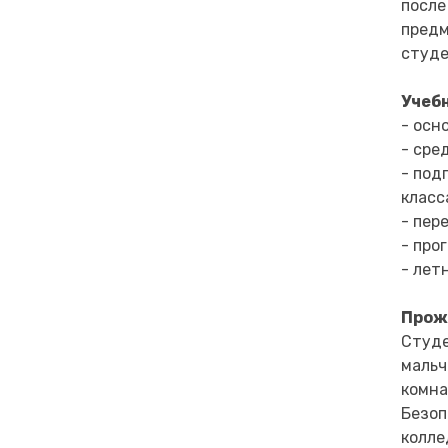
после
предм
студе
Учеб
- осн
- сре
- под
класса
- пер
- про
- лет
Прож
Студе
мальч
комна
Безоп
колле