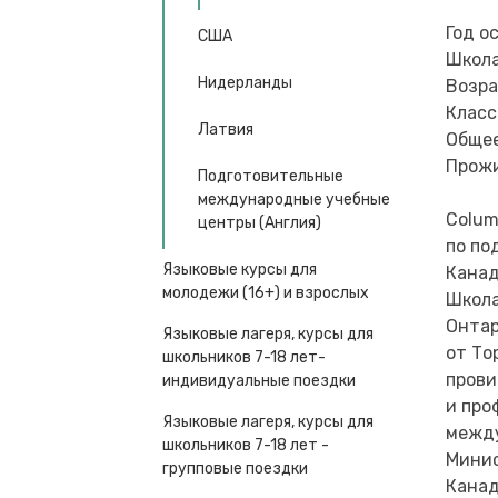
Год о
США
Школа
Нидерланды
Возра
Класс
Латвия
Общее
Прожи
Подготовительные
международные учебные
Colum
центры (Англия)
по по
Языковые курсы для
Канад
молодежи (16+) и взрослых
Школа
Онтар
Языковые лагеря, курсы для
от То
школьников 7-18 лет-
прови
индивидуальные поездки
и про
Языковые лагеря, курсы для
между
школьников 7-18 лет -
Минис
групповые поездки
Канад