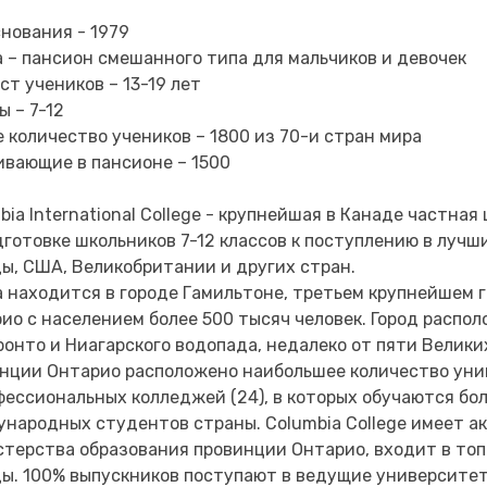
снования - 1979
 – пансион смешанного типа для мальчиков и девочек
ст учеников – 13-19 лет
ы – 7-12
 количество учеников – 1800 из 70-и стран мира
вающие в пансионе – 1500
bia International College - крупнейшая в Канаде частная
дготовке школьников 7-12 классов к поступлению в луч
ы, США, Великобритании и других стран.
 находится в городе Гамильтоне, третьем крупнейшем 
ио с населением более 500 тысяч человек. Город распол
ронто и Ниагарского водопада, недалеко от пяти Велики
нции Онтарио расположено наибольшее количество уни
фессиональных колледжей (24), в которых обучаются бол
народных студентов страны. Columbia College имеет 
терства образования провинции Онтарио, входит в топ
ы. 100% выпускников поступают в ведущие университе