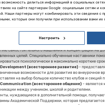
м возможность делиться информацией в социальных сетя
твиях на сайте партнерам Google: социальным сетям и к
ой. Наши партнеры могут комбинировать эти сведения с 
ными, которые они получили при использовании вами их 
 Living (всестороннее проживание)
– обеспечивает до
Настроить
ки живут в современных, комфортных общежитиях, в бе
й среде, которая помогает им адаптироваться к новому
тию самостоятельного мышления и концентрации на д
вленных целей. Специально обученные наставники пом
ироваться психологически в максимально короткие срок
 Development (всестороннее развитие)
- предоставл
аниченные возможности для развития во внеурочное вр
ставляя на выбор большое количество клубов и секций 
l Communication (всестороннее общение)
– является 
никации между учеником, школой и родителями.
нты, нуждающиеся в дополнительной помощи, получают
аммы Академической Поддержки, которая предлагается 