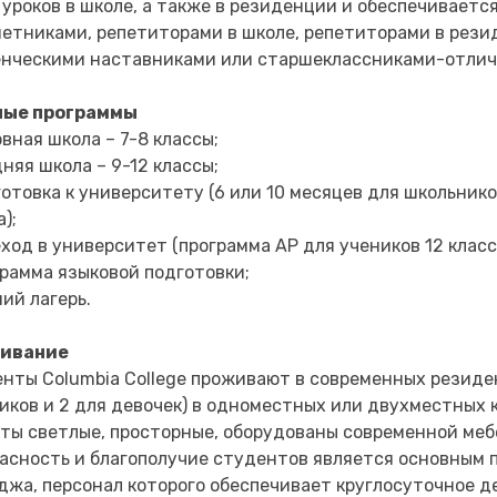
 уроков в школе, а также в резиденции и обеспечиваетс
етниками, репетиторами в школе, репетиторами в рези
нческими наставниками или старшеклассниками-отлич
ные программы
овная школа – 7-8 классы;
дняя школа – 9-12 классы;
готовка к университету (6 или 10 месяцев для школьнико
);
еход в университет (программа AP для учеников 12 класс
грамма языковой подготовки;
ний лагерь.
ивание
нты Columbia College проживают в современных резиде
иков и 2 для девочек) в одноместных или двухместных 
ты светлые, просторные, оборудованы современной меб
асность и благополучие студентов является основным
джа, персонал которого обеспечивает круглосуточное д