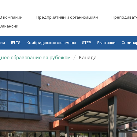
О компании
Предприятиям и организациям
Преподават
Вакансии
ция
IELTS
Кембриджские экзамены
STEP
Выставки
Семина
нее образование за рубежом
Канада