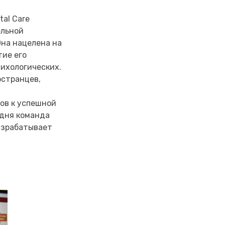
al Care
ельной
на нацелена на
тие его
сихологических.
остранцев,
ов к успешной
 дня команда
азрабатывает