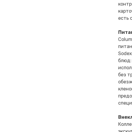
контр
карто
есть 
Пита
Colum
питан
Sodex
блюд:
испол
без т
обезж
клено
предо
специ
Внек
Колле
экску