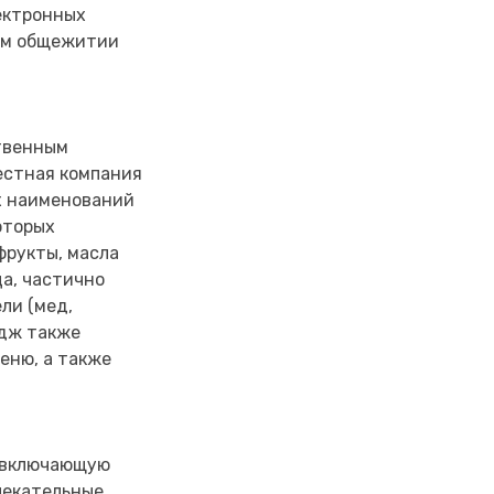
ектронных
дом общежитии
ственным
естная компания
х наименований
оторых
фрукты, масла
а, частично
ли (мед,
едж также
еню, а также
, включающую
лекательные