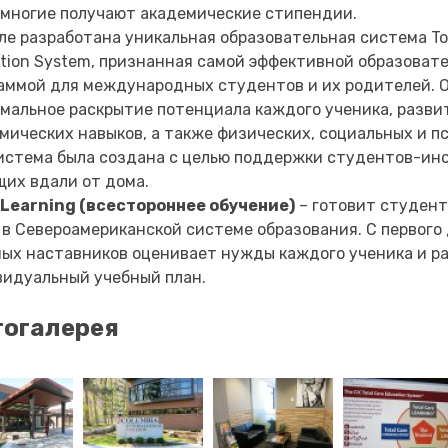
 многие получают академические стипендии.
ле разработана уникальная образовательная система Tot
tion System, признанная самой эффективной образоват
аммой для международных студентов и их родителей. О
мальное раскрытие потенциала каждого ученика, разви
мических навыков, а также физических, социальных и п
истема была создана с целью поддержки студентов-ин
их вдали от дома.
 Learning (всестороннее обучение)
– готовит студент
 в Североамериканской системе образования. С первого
ых наставников оценивает нужды каждого ученика и р
идуальный учебный план.
огалерея