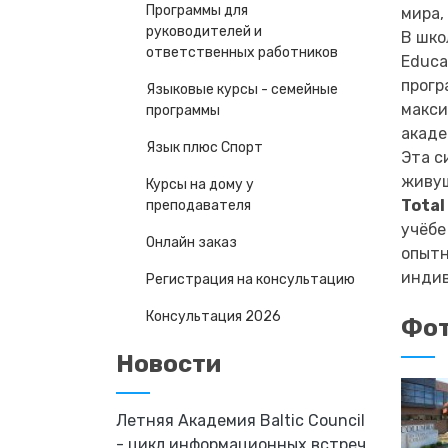
Программы для
мира,
руководителей и
В шко
ответственных работников
Educa
прогр
Языковые курсы - семейные
макси
программы
акаде
Язык плюс Спорт
Эта с
живущ
Курсы на дому у
Total
преподавателя
учёбе
Онлайн заказ
опытн
индив
Регистрация на консультацию
Консультация 2026
Фот
Новости
Летняя Академия Baltic Council
- цикл информационных встреч