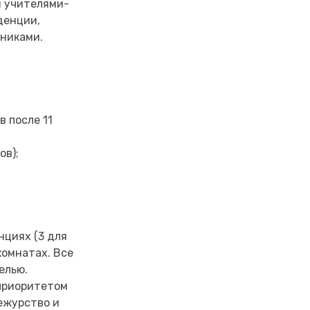
я учителями-
денции,
никами.
в после 11
ов);
нциях (3 для
комнатах. Все
елью.
 приоритетом
ежурство и