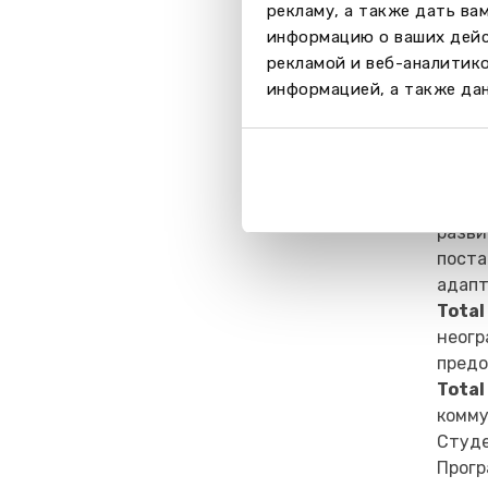
рекламу, а также дать ва
информацию о ваших дейс
рекламой и веб-аналитик
информацией, а также дан
Total
Учени
уютно
разви
поста
адапт
Total
неогр
предо
Tota
комму
Студе
Прогр