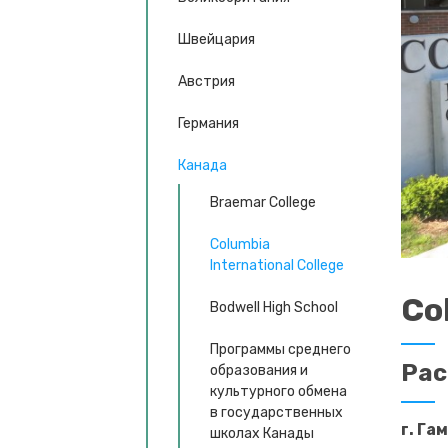
Швейцария
Австрия
Германия
Канада
Braemar College
Columbia
International College
Co
Bodwell High School
Программы среднего
Ра
образования и
культурного обмена
в государственных
г. Га
школах Канады