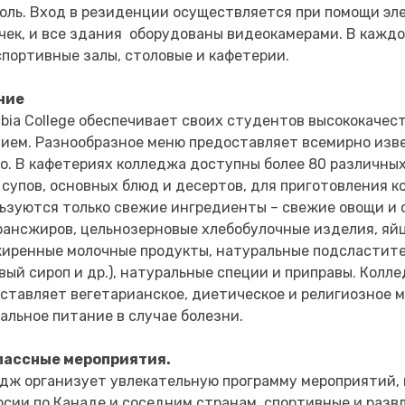
оль. Вход в резиденции осуществляется при помощи эл
чек, и все здания оборудованы видеокамерами. В каж
спортивные залы, столовые и кафетерии.
ние
bia College обеспечивает своих студентов высококаче
ием. Разнообразное меню предоставляет всемирно изв
o. В кафетериях колледжа доступны более 80 различны
 супов, основных блюд и десертов, для приготовления к
ьзуются только свежие ингредиенты – свежие овощи и 
рансжиров, цельнозерновые хлебобулочные изделия, яйц
иренные молочные продукты, натуральные подсластите
вый сироп и др.), натуральные специи и приправы. Колл
ставляет вегетарианское, диетическое и религиозное м
альное питание в случае болезни.
лассные мероприятия.
дж организует увлекательную программу мероприятий
рсии по Канаде и соседним странам, спортивные и разв