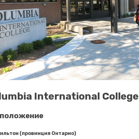
lumbia International College
сположение
мильтон (провинция Онтарио)