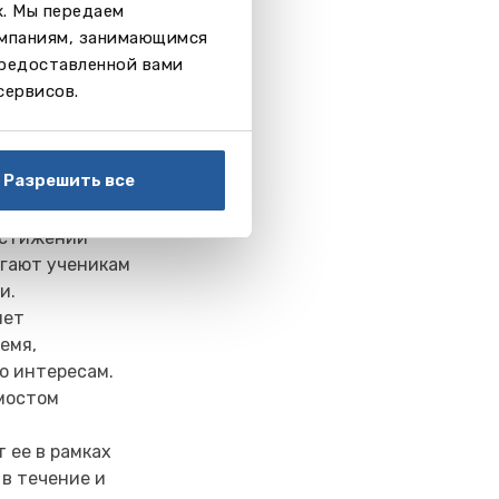
х. Мы передаем
омпаниям, занимающимся
предоставленной вами
сервисов.
м вдали от дома.
Разрешить все
зопасной и
 образу жизни,
остижении
огают ученикам
и.
яет
емя,
по интересам.
мостом
 ее в рамках
в течение и