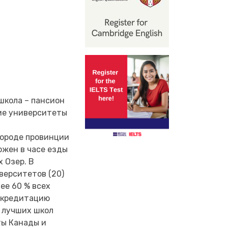
 школа – пансион
шие университеты
городе провинции
ожен в часе езды
х Озер. В
верситетов (20)
ее 60 % всех
аккредитацию
 лучших школ
ты Канады и