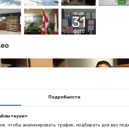
еще
31
фото
део
Подробности
айлы «куки»
ie, чтобы анализировать трафик, подбирать для вас по