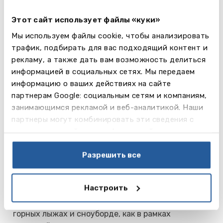
Большое внимание уделяется развитию
Этот сайт использует файлы «куки»
лидерских качеств; школа организует
экспедиции и походы как на территории
Мы используем файлы cookie, чтобы анализировать
Швейцарии, так и за её пределами.
трафик, подбирать для вас подходящий контент и
Активное участие учеников школы в
рекламу, а также дать вам возможность делиться
гуманитарных проектах в Индии и Африке. Школа
информацией в социальных сетях. Мы передаем
входит в международную организацию Round
информацию о ваших действиях на сайте
Square.
партнерам Google: социальным сетям и компаниям,
Центр дигитального развития The Hub
занимающимся рекламой и веб-аналитикой. Наши
объединяет любителей программирования,
партнеры могут комбинировать эти сведения с
робототехники, графического дизайна и дизайн
предоставленной вами информацией, а также
технологий; здесь же располагается
данными, которые они получили при использовании
киностудия.
вами их сервисов.
Разрешить все
Спорт: теннис, гольф, футбол, баскетбол,
волейбол, картинг, велоспорт, лыжи, сноуборд,
Настроить
лёгкая атлетика, плавание.
В зимний период все ученики катаются на
горных лыжах и сноуборде, как в рамках