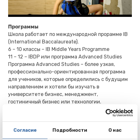
Программы
Школа работает по международной прорамме IB
(International Baccalaureate).
6 – 10 классы – IB Middle Years Programme
11 – 12 – IBDP или программа Advanced Studies
Программа Advanced Studies – более узкая,
профессионально-ориентированная программа
для учеников, которые определились с будущим
направлением и хотели бы изучать в
университете бизнес, менеджмент,
гостиничный бизнес или технологии.
Внеклассная жизнь
Большой выбор внеклассных мероприятий,
Согласие
Подробности
О нас
включая спорт, музыку, драму, дизайн, живопись.
Более 90 кружков и секций по интересам.