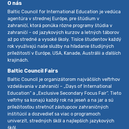
O nás
Baltic Council for International Education je vedúca
agentúra v strednej Európe, pre štúdium v
zahraničí, ktorá ponúka rôzne programy štúdia v
zahraničí – od jazykových kurzov a letných táborov
až po stredné a vysoké školy. Tisíce študentov každý
rok využívajú naše služby na hľadanie študijných
príležitostí v Európe, USA, Kanade, Austrálii a ďalších
krajinách.
Baltic Council Fairs
Baltic Council je organizátorom najväčších veľtrhov
vzdelávania v zahraničí – „Days of International
Education“ a „Exclusive Secondary Focus Fair“. Tieto
veľtrhy sa konajú každý rok na jeseň a na jar a sú
príležitosťou stretnúť zástupcov zahraničných
inštitúcií a dozvedieť sa viac o programoch
univerzít, stredných škôl a najlepších jazykových
škôl.