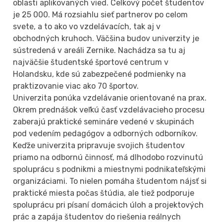
oblasti aplikovaných vied. Celkový počet študentov
je 25 000. Má rozsiahlu sieť partnerov po celom
svete, a to ako vo vzdelávacích, tak aj v
obchodných kruhoch. Väčšina budov univerzity je
sústredená v areáli Zernike. Nachádza sa tu aj
najväčšie študentské športové centrum v
Holandsku, kde sú zabezpečené podmienky na
praktizovanie viac ako 70 športov.
Univerzita ponúka vzdelávanie orientované na prax.
Okrem prednášok veľkú časť vzdelávacieho procesu
zaberajú praktické semináre vedené v skupinách
pod vedením pedagógov a odborných odborníkov.
Keďže univerzita pripravuje svojich študentov
priamo na odbornú činnosť, má dlhodobo rozvinutú
spoluprácu s podnikmi a miestnymi podnikateľskými
organizáciami. To nielen pomáha študentom nájsť si
praktické miesta počas štúdia, ale tiež podporuje
spoluprácu pri písaní domácich úloh a projektových
prác a zapája študentov do riešenia reálnych