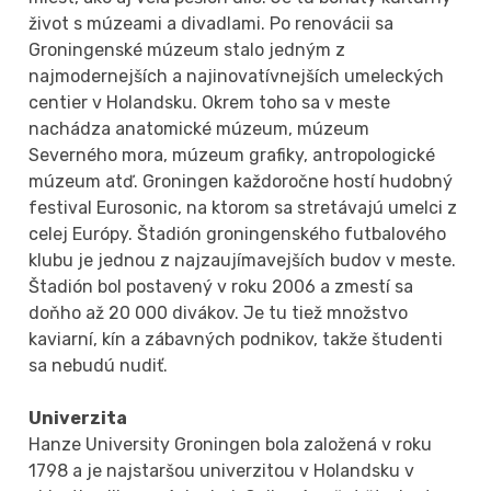
život s múzeami a divadlami. Po renovácii sa
Groningenské múzeum stalo jedným z
najmodernejších a najinovatívnejších umeleckých
centier v Holandsku. Okrem toho sa v meste
nachádza anatomické múzeum, múzeum
Severného mora, múzeum grafiky, antropologické
múzeum atď. Groningen každoročne hostí hudobný
festival Eurosonic, na ktorom sa stretávajú umelci z
celej Európy. Štadión groningenského futbalového
klubu je jednou z najzaujímavejších budov v meste.
Štadión bol postavený v roku 2006 a zmestí sa
doňho až 20 000 divákov. Je tu tiež množstvo
kaviarní, kín a zábavných podnikov, takže študenti
sa nebudú nudiť.
Univerzita
Hanze University Groningen bola založená v roku
1798 a je najstaršou univerzitou v Holandsku v