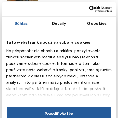
Video
Súhlas
Detaily
O cookies
Táto webstránka používa súbory cookies
Na prispôsobenie obsahu a reklám, poskytovanie
funkcií sociálnych médií a analýzu návštevnosti
používame súbory cookie. Informácie o tom, ako
používate naše webové stránky, poskytujeme aj našim
partnerom v oblasti sociálnych médií, inzercie a
analýzy. Títo partneri môžu príslušné informácie
skombinovať s ďalšími údajmi, ktoré ste im poskytli
Bakalárske programy v angličtine:
alebo ktoré od vás získali, keď ste používali ich služby.
• Classical Music
• Design (Minerva Art Academy)
• Electronics
Povoliť všetko
• Fine Art (Minerva Art Academy)