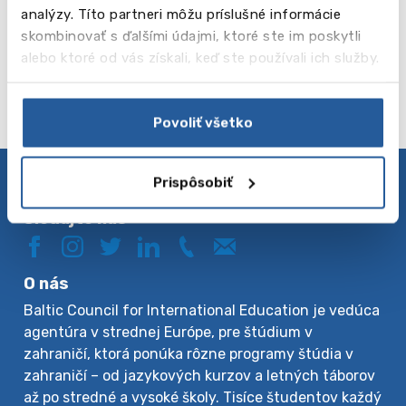
od 395 EUR
analýzy. Títo partneri môžu príslušné informácie
skombinovať s ďalšími údajmi, ktoré ste im poskytli
Čítaj viac
Paris
alebo ktoré od vás získali, keď ste používali ich služby.
Povoliť všetko
Prispôsobiť
Zásady ochrany osobných údajov
Sledujte nás
O nás
Baltic Council for International Education je vedúca
agentúra v strednej Európe, pre štúdium v
zahraničí, ktorá ponúka rôzne programy štúdia v
zahraničí – od jazykových kurzov a letných táborov
až po stredné a vysoké školy. Tisíce študentov každý