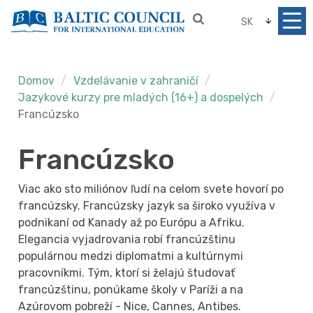
SK
Domov
Vzdelávanie v zahraničí
Jazykové kurzy pre mladých (16+) a dospelých
Francúzsko
Francúzsko
Viac ako sto miliónov ľudí na celom svete hovorí po
francúzsky. Francúzsky jazyk sa široko využíva v
podnikaní od Kanady až po Európu a Afriku.
Elegancia vyjadrovania robí francúzštinu
populárnou medzi diplomatmi a kultúrnymi
pracovníkmi. Tým, ktorí si želajú študovať
francúzštinu, ponúkame školy v Paríži a na
Azúrovom pobreží - Nice, Cannes, Antibes.