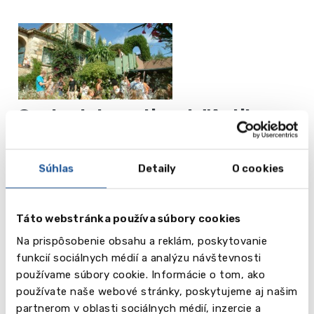
Centre International d'Antibes
od 364 EUR
Súhlas
Detaily
O cookies
Čítaj viac
Antibes
Táto webstránka používa súbory cookies
Accord
Na prispôsobenie obsahu a reklám, poskytovanie
Ecole de
funkcií sociálnych médií a analýzu návštevnosti
Langues
používame súbory cookie. Informácie o tom, ako
používate naše webové stránky, poskytujeme aj našim
partnerom v oblasti sociálnych médií, inzercie a