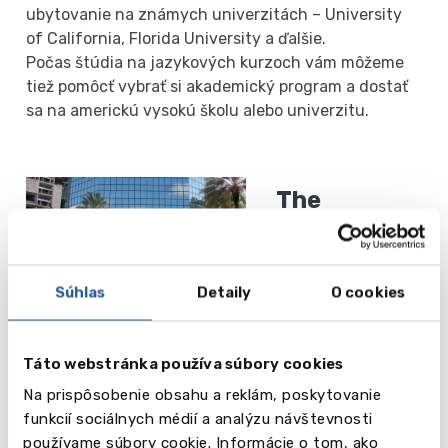
ubytovanie na známych univerzitách – University
of California, Florida University a ďalšie.
Počas štúdia na jazykových kurzoch vám môžeme
tiež pomôcť vybrať si akademický program a dostať
sa na americkú vysokú školu alebo univerzitu.
The
Language
Academy
Súhlas
Detaily
O cookies
od 300 USD
Čítaj
Fort
Táto webstránka používa súbory cookies
viac
Lauderdale
Na prispôsobenie obsahu a reklám, poskytovanie
funkcií sociálnych médií a analýzu návštevnosti
používame súbory cookie. Informácie o tom, ako