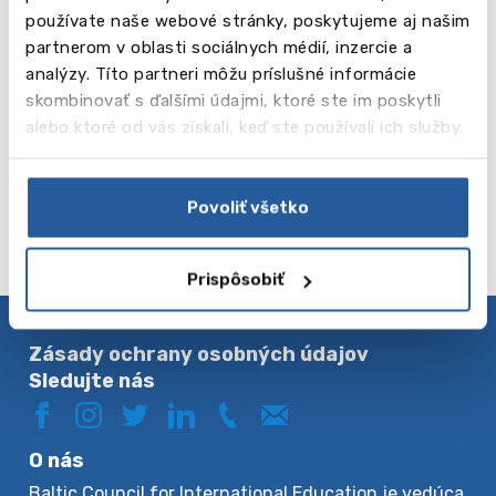
Kaplan New
používate naše webové stránky, poskytujeme aj našim
York
partnerom v oblasti sociálnych médií, inzercie a
analýzy. Títo partneri môžu príslušné informácie
od 530 USD
skombinovať s ďalšími údajmi, ktoré ste im poskytli
alebo ktoré od vás získali, keď ste používali ich služby.
Čítaj
New
viac
York
Povoliť všetko
Prispôsobiť
Zásady ochrany osobných údajov
Sledujte nás
O nás
Baltic Council for International Education je vedúca