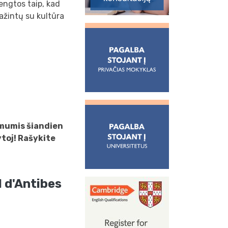
ngtos taip, kad
ažintų su kultūra
 mumis šiandien
ytoj! Rašykite
 d'Antibes