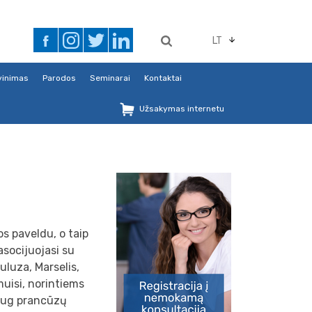
LT
avinimas
Parodos
Seminarai
Kontaktai
Užsakymas internetu
os paveldu, o taip
asocijuojasi su
uluza, Marselis,
ymuisi, norintiems
daug prancūzų