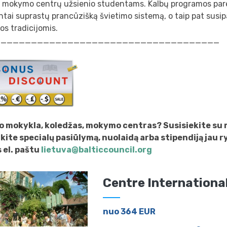
s mokymo centrų užsienio studentams. Kalbų programos pare
tai suprastų prancūzišką švietimo sistemą, o taip pat susip
tos tradicijomis.
_____________________________________
o mokykla, koledžas, mokymo centras? Susisiekite su
ukite specialų pasiūlymą, nuolaidą arba stipendiją jau r
el. paštu
lietuva@balticcouncil.org
Centre International
nuo 364 EUR