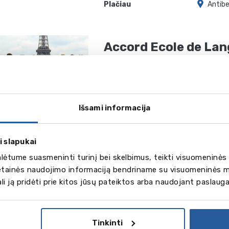
Plačiau
Antib
Accord Ecole de La
nuo 395 EUR
Plačiau
Paris
Išsami informacija
i slapukai
ėtume suasmeninti turinį bei skelbimus, teikti visuomeninės 
vetainės naudojimo informaciją bendriname su visuomeninės m
gali ją pridėti prie kitos jūsų pateiktos arba naudojant paslaug
Tinkinti