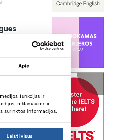
es
ngues
Apie
medijos funkcijas ir
edijos, reklamavimo ir
as surinktos informacijos.
Leisti visus