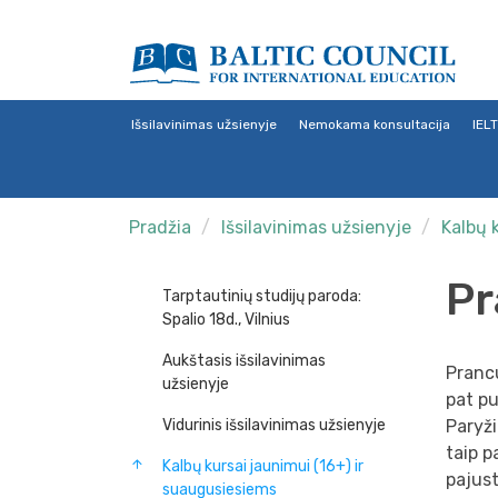
Išsilavinimas užsienyje
Nemokama konsultacija
IEL
Pradžia
Išsilavinimas užsienyje
Kalbų 
Pr
Tarptautinių studijų paroda:
Spalio 18d., Vilnius
Aukštasis išsilavinimas
Prancū
užsienyje
pat pu
Vidurinis išsilavinimas užsienyje
Paryži
taip p
Kalbų kursai jaunimui (16+) ir
pajust
suaugusiesiems