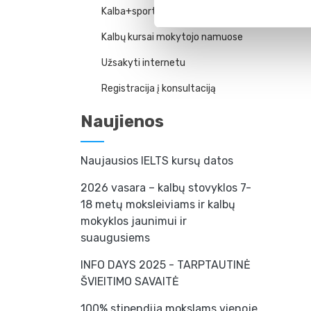
Kalba+sportas
Kalbų kursai mokytojo namuose
Užsakyti internetu
Registracija į konsultaciją
Naujienos
Naujausios IELTS kursų datos
2026 vasara – kalbų stovyklos 7-
18 metų moksleiviams ir kalbų
mokyklos jaunimui ir
suaugusiems
INFO DAYS 2025 - TARPTAUTINĖ
ŠVIEITIMO SAVAITĖ
100% stipendija mokslams vienoje