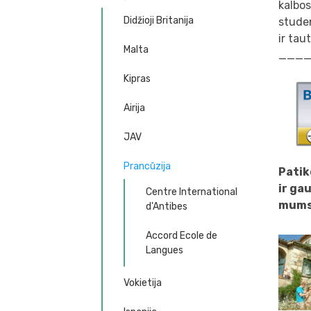
kalbo
Didžioji Britanija
studen
ir tau
Malta
___
Kipras
Airija
JAV
Prancūzija
Patik
ir ga
Centre International
mums 
d'Antibes
Accord Ecole de
Langues
Vokietija