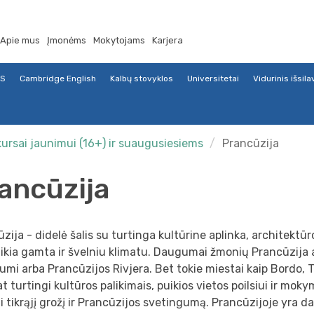
Apie mus
Įmonėms
Mokytojams
Karjera
TS
Cambridge English
Kalbų stovyklos
Universitetai
Vidurinis išsil
kursai jaunimui (16+) ir suaugusiesiems
Prancūzija
ancūzija
zija - didelė šalis su turtinga kultūrine aplinka, architektūr
ikia gamta ir švelniu klimatu. Daugumai žmonių Prancūzija 
umi arba Prancūzijos Rivjera. Bet tokie miestai kaip Bordo, T
at turtingi kultūros palikimais, puikios vietos poilsiui ir mok
i tikrąjį grožį ir Prancūzijos svetingumą. Prancūzijoje yra 