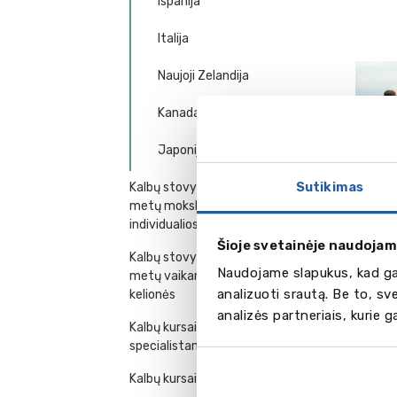
Ispanija
Italija
Naujoji Zelandija
Kanada
Japonija
Sutikimas
Kalbų stovyklos ir kursai 7-18
metų moksleiviams -
individualios kelionės
Šioje svetainėje naudojam
Kalbų stovyklos, kursai 7-18
Naudojame slapukus, kad gal
metų vaikams - grupinės
analizuoti srautą. Be to, s
kelionės
analizės partneriais, kurie 
Kalbų kursai vadovams ir
specialistams
Kalbų kursai – programos šeimai