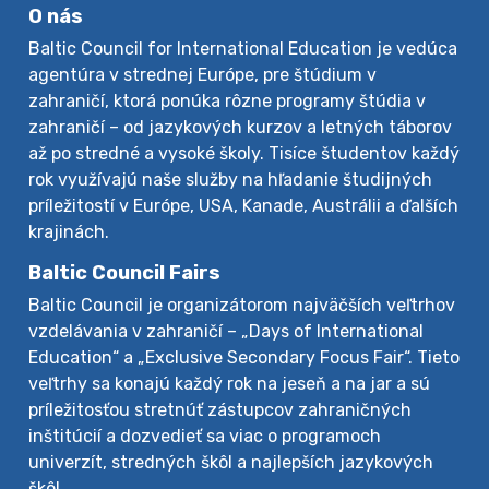
O nás
Baltic Council for International Education je vedúca
agentúra v strednej Európe, pre štúdium v
zahraničí, ktorá ponúka rôzne programy štúdia v
zahraničí – od jazykových kurzov a letných táborov
až po stredné a vysoké školy. Tisíce študentov každý
rok využívajú naše služby na hľadanie študijných
príležitostí v Európe, USA, Kanade, Austrálii a ďalších
krajinách.
Baltic Council Fairs
Baltic Council je organizátorom najväčších veľtrhov
vzdelávania v zahraničí – „Days of International
Education“ a „Exclusive Secondary Focus Fair“. Tieto
veľtrhy sa konajú každý rok na jeseň a na jar a sú
príležitosťou stretnúť zástupcov zahraničných
inštitúcií a dozvedieť sa viac o programoch
univerzít, stredných škôl a najlepších jazykových
škôl.