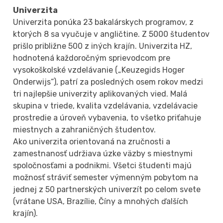
Univerzita
Univerzita ponúka 23 bakalárskych programov, z
ktorých 8 sa vyučuje v angličtine. Z 5000 študentov
prišlo približne 500 z iných krajín. Univerzita HZ,
hodnotená každoročným sprievodcom pre
vysokoškolské vzdelávanie („Keuzegids Hoger
Onderwijs“), patrí za posledných osem rokov medzi
tri najlepšie univerzity aplikovaných vied. Malá
skupina v triede, kvalita vzdelávania, vzdelávacie
prostredie a úroveň vybavenia, to všetko priťahuje
miestnych a zahraničných študentov.
Ako univerzita orientovaná na zručnosti a
zamestnanosť udržiava úzke väzby s miestnymi
spoločnosťami a podnikmi. Všetci študenti majú
možnosť stráviť semester výmenným pobytom na
jednej z 50 partnerských univerzít po celom svete
(vrátane USA, Brazílie, Číny a mnohých ďalších
krajín).