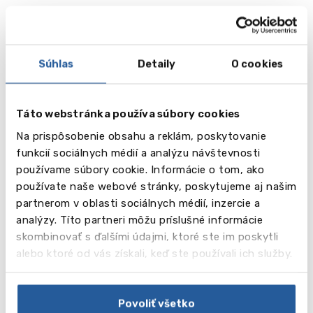
Súhlas
Detaily
O cookies
Táto webstránka používa súbory cookies
Na prispôsobenie obsahu a reklám, poskytovanie
funkcií sociálnych médií a analýzu návštevnosti
vēl
používame súbory cookie. Informácie o tom, ako
20
používate naše webové stránky, poskytujeme aj našim
partnerom v oblasti sociálnych médií, inzercie a
Obrázky
analýzy. Títo partneri môžu príslušné informácie
skombinovať s ďalšími údajmi, ktoré ste im poskytli
Video
alebo ktoré od vás získali, keď ste používali ich služby.
Povoliť všetko