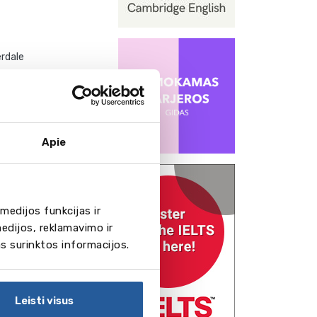
rdale
Apie
rk
medijos funkcijas ir
edijos, reklamavimo ir
as surinktos informacijos.
Leisti visus