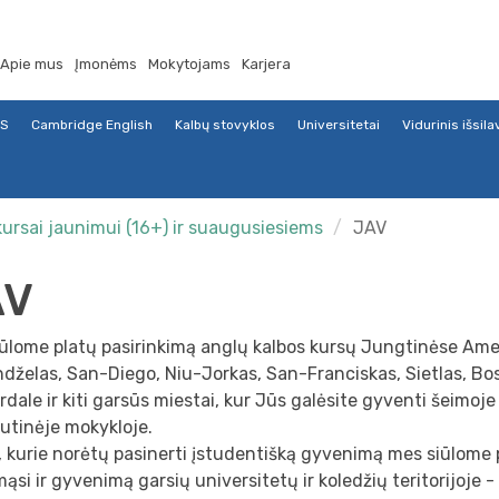
Apie mus
Įmonėms
Mokytojams
Karjera
TS
Cambridge English
Kalbų stovyklos
Universitetai
Vidurinis išsil
kursai jaunimui (16+) ir suaugusiesiems
JAV
AV
ūlome platų pasirinkimą anglų kalbos kursų Jungtinėse Amer
dželas, San-Diego, Niu-Jorkas, San-Franciskas, Sietlas, Bo
dale ir kiti garsūs miestai, kur Jūs galėsite gyventi šeimoje 
autinėje mokykloje.
 kurie norėtų pasinerti įstudentišką gyvenimą mes siūlome p
si ir gyvenimą garsių universitetų ir koledžių teritorijoje -