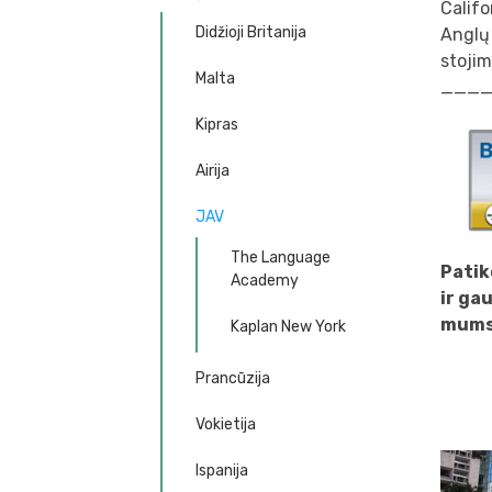
Califor
Didžioji Britanija
Anglų
stojim
Malta
___
Kipras
Airija
JAV
The Language
Patik
Academy
ir ga
mums 
Kaplan New York
Prancūzija
Vokietija
Ispanija