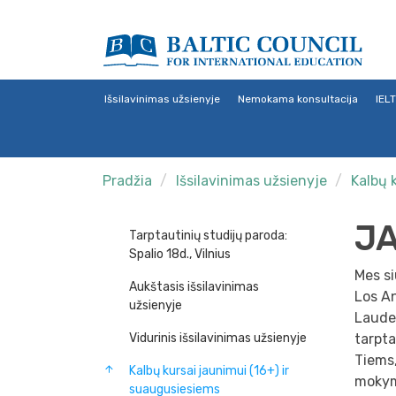
Išsilavinimas užsienyje
Nemokama konsultacija
IEL
Pradžia
Išsilavinimas užsienyje
Kalbų 
J
Tarptautinių studijų paroda:
Spalio 18d., Vilnius
Mes si
Aukštasis išsilavinimas
Los An
užsienyje
Lauder
Vidurinis išsilavinimas užsienyje
tarpt
Tiems,
Kalbų kursai jaunimui (16+) ir
mokymą
suaugusiesiems