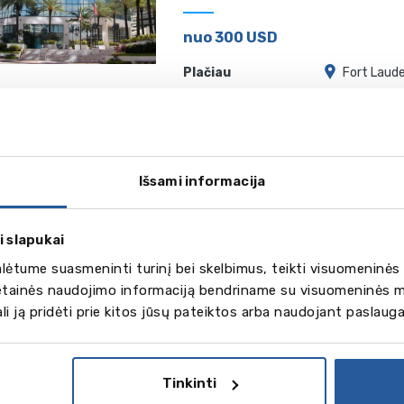
nuo 300 USD
Plačiau
Fort Laude
Kaplan New York
Išsami informacija
nuo 530 USD
Plačiau
New Yo
i slapukai
ėtume suasmeninti turinį bei skelbimus, teikti visuomeninės 
vetainės naudojimo informaciją bendriname su visuomeninės m
gali ją pridėti prie kitos jūsų pateiktos arba naudojant paslaug
Tinkinti