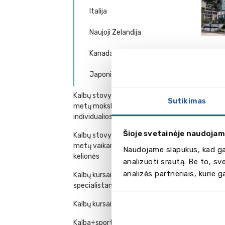
Italija
Naujoji Zelandija
Kanada
Japonija
Kalbų stovyklos ir kursai 7-18
Sutikimas
metų moksleiviams -
individualios kelionės
Šioje svetainėje naudojam
Kalbų stovyklos, kursai 7-18
metų vaikams - grupinės
Naudojame slapukus, kad gal
kelionės
analizuoti srautą. Be to, s
analizės partneriais, kurie 
Kalbų kursai vadovams ir
specialistams
Kalbų kursai – programos šeimai
Kalba+sportas