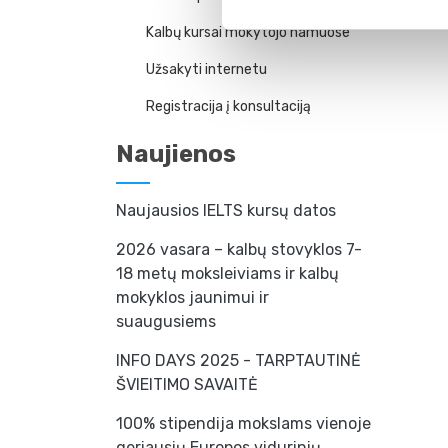
Kalbų kursai mokytojo namuose
Užsakyti internetu
Registracija į konsultaciją
Naujienos
Naujausios IELTS kursų datos
2026 vasara – kalbų stovyklos 7-
18 metų moksleiviams ir kalbų
mokyklos jaunimui ir
suaugusiems
INFO DAYS 2025 - TARPTAUTINĖ
ŠVIEITIMO SAVAITĖ
100% stipendija mokslams vienoje
geriausių Europos vidurinių