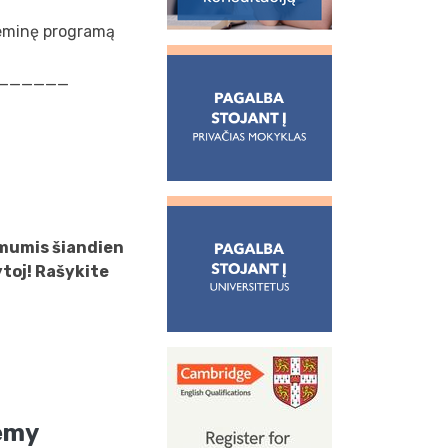
deminę programą
______
 mumis šiandien
ytoj! Rašykite
emy