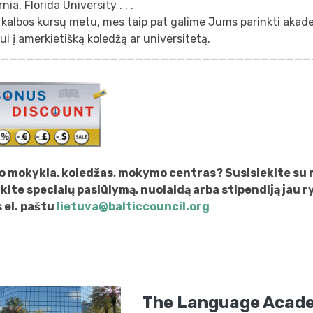
nia, Florida University . . .
 kalbos kursų metu, mes taip pat galime Jums parinkti aka
ui į amerkietišką koledžą ar universitetą.
______________________________________
o mokykla, koledžas, mokymo centras? Susisiekite su
ukite specialų pasiūlymą, nuolaidą arba stipendiją jau r
el. paštu
lietuva@balticcouncil.org
The Language Acad