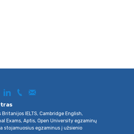
ntras
s Britanijos IELTS, Cambridge English,
nal Exams, Aptis, Open University egzaminų
ja stojamuosius egzaminus į užsienio