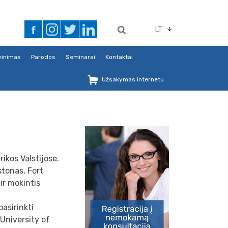
LT
avinimas
Parodos
Seminarai
Kontaktai
Užsakymas internetu
ikos Valstijose.
stonas, Fort
ir mokintis
asirinkti
 University of