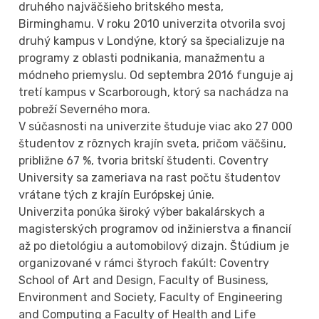
druhého najväčšieho britského mesta,
Birminghamu. V roku 2010 univerzita otvorila svoj
druhý kampus v Londýne, ktorý sa špecializuje na
programy z oblasti podnikania, manažmentu a
módneho priemyslu. Od septembra 2016 funguje aj
tretí kampus v Scarborough, ktorý sa nachádza na
pobreží Severného mora.
V súčasnosti na univerzite študuje viac ako 27 000
študentov z rôznych krajín sveta, pričom väčšinu,
približne 67 %, tvoria britskí študenti. Coventry
University sa zameriava na rast počtu študentov
vrátane tých z krajín Európskej únie.
Univerzita ponúka široký výber bakalárskych a
magisterských programov od inžinierstva a financií
až po dietológiu a automobilový dizajn. Štúdium je
organizované v rámci štyroch fakúlt: Coventry
School of Art and Design, Faculty of Business,
Environment and Society, Faculty of Engineering
and Computing a Faculty of Health and Life