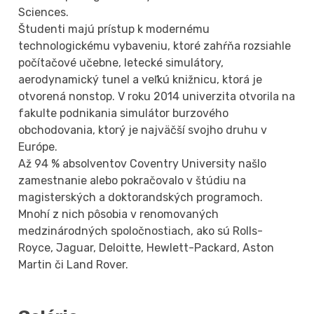
Sciences.
Študenti majú prístup k modernému
technologickému vybaveniu, ktoré zahŕňa rozsiahle
počítačové učebne, letecké simulátory,
aerodynamický tunel a veľkú knižnicu, ktorá je
otvorená nonstop. V roku 2014 univerzita otvorila na
fakulte podnikania simulátor burzového
obchodovania, ktorý je najväčší svojho druhu v
Európe.
Až 94 % absolventov Coventry University našlo
zamestnanie alebo pokračovalo v štúdiu na
magisterských a doktorandských programoch.
Mnohí z nich pôsobia v renomovaných
medzinárodných spoločnostiach, ako sú Rolls-
Royce, Jaguar, Deloitte, Hewlett-Packard, Aston
Martin či Land Rover.