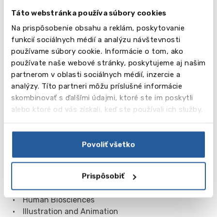
• Financial Services
Táto webstránka používa súbory cookies
• Fine Art
• Fine Art and Illustration
Na prispôsobenie obsahu a reklám, poskytovanie
• Food and Nutrition
funkcií sociálnych médií a analýzu návštevnosti
• Forensic Investigations
používame súbory cookie. Informácie o tom, ako
• French
používate naše webové stránky, poskytujeme aj našim
• French and Business
partnerom v oblasti sociálnych médií, inzercie a
• French and International Relations
analýzy. Títo partneri môžu príslušné informácie
• French and Spanish
skombinovať s ďalšími údajmi, ktoré ste im poskytli
• Games Technology
alebo ktoré od vás získali, keď ste používali ich služby.
• Geography
• Geography and Natural Hazards
• Global Business Management
Povoliť všetko
• Graphic Design
• Health and Social Care
Prispôsobiť
• History
• History and Politics
• Human Biosciences
• Illustration and Animation