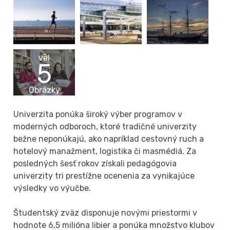
vēl
5
Obrázky
Univerzita ponúka široký výber programov v
moderných odboroch, ktoré tradičné univerzity
bežne neponúkajú, ako napríklad cestovný ruch a
hotelový manažment, logistika či masmédiá. Za
posledných šesť rokov získali pedagógovia
univerzity tri prestížne ocenenia za vynikajúce
výsledky vo výučbe.
Študentský zväz disponuje novými priestormi v
hodnote 6,5 milióna libier a ponúka množstvo klubov