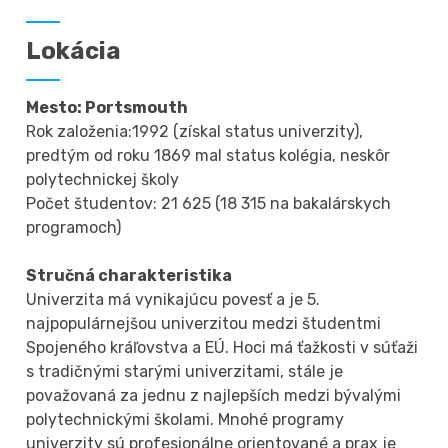
Lokácia
Mesto: Portsmouth
Rok založenia:1992 (získal status univerzity),
predtým od roku 1869 mal status kolégia, neskôr
polytechnickej školy
Počet študentov: 21 625 (18 315 na bakalárskych
programoch)
Stručná charakteristika
Univerzita má vynikajúcu povesť a je 5.
najpopulárnejšou univerzitou medzi študentmi
Spojeného kráľovstva a EÚ. Hoci má ťažkosti v súťaži
s tradičnými starými univerzitami, stále je
považovaná za jednu z najlepších medzi bývalými
polytechnickými školami. Mnohé programy
univerzity sú profesionálne orientované a prax je