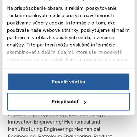
Na prispôsobenie obsahu a reklám, poskytovanie
Business and Management: Business Management
funkcií sociálnych médií a analýzu návštevnosti
and Entrepreneurship; Business and Human
používame súbory cookie. Informácie o tom, ako
Resource Management; Business and Management;
používate naše webové stránky, poskytujeme aj našim
Business and Supply Chain Management; business
partnerom v oblasti sociálnych médií, inzercie a
and Systems Management; Business Leadership
analýzy. Títo partneri môžu príslušné informácie
and Management; Digital Marketing; Hospitality
skombinovať s ďalšími údajmi, ktoré ste im poskytli
Management; Hospitality Management with
alebo ktoré od vás získali, keď ste používali ich služby.
Tourism; Human Resource Management with
Psychology; International Business; Marketing;
Marketing with Psychology.
Povoliť všetko
Engineering: Computer Aided Product Design;
Computer Engineering; Computer Networks;
Prispôsobiť
Electronic Engineering; Electronic Systems
Engineering; Engineering and Technology;
Innovation Engineering; Mechanical and
Manufacturing Engineering; Mechanical
Engineering; Petroleum Engineering; Product