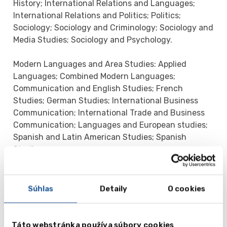
History; International Relations and Languages;
International Relations and Politics; Politics;
Sociology; Sociology and Criminology; Sociology and
Media Studies; Sociology and Psychology.
Modern Languages and Area Studies: Applied
Languages; Combined Modern Languages;
Communication and English Studies; French
Studies; German Studies; International Business
Communication; International Trade and Business
Communication; Languages and European studies;
Spanish and Latin American Studies; Spanish
Studies.
Architecture, Civil Engineering and Surveying:
Architecture; Building Surveying; Civil Engineering;
Súhlas
Detaily
O cookies
Construction Engineering Management; Interior
Architecture and Design; Property Development;
Quantity Surveying.
Táto webstránka používa súbory cookies