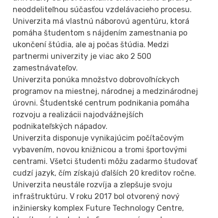
neoddeliteľnou súčasťou vzdelávacieho procesu.
Univerzita má vlastnú náborovú agentúru, ktorá
pomáha študentom s nájdením zamestnania po
ukončení štúdia, ale aj počas štúdia. Medzi
partnermi univerzity je viac ako 2 500
zamestnávateľov.
Univerzita ponúka množstvo dobrovoľníckych
programov na miestnej, národnej a medzinárodnej
úrovni. Študentské centrum podnikania pomáha
rozvoju a realizácii najodvážnejších
podnikateľských nápadov.
Univerzita disponuje vynikajúcim počítačovým
vybavením, novou knižnicou a tromi športovými
centrami. Všetci študenti môžu zadarmo študovať
cudzí jazyk, čím získajú ďalších 20 kreditov ročne.
Univerzita neustále rozvíja a zlepšuje svoju
infraštruktúru. V roku 2017 bol otvorený nový
inžiniersky komplex Future Technology Centre,