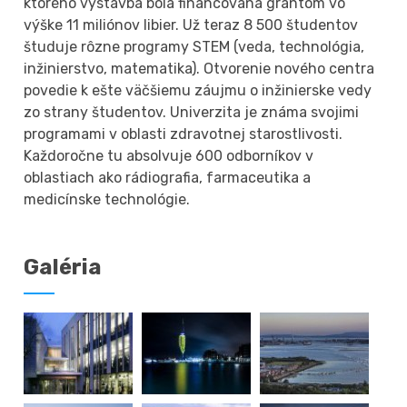
ktorého výstavba bola financovaná grantom vo
výške 11 miliónov libier. Už teraz 8 500 študentov
študuje rôzne programy STEM (veda, technológia,
inžinierstvo, matematika). Otvorenie nového centra
povedie k ešte väčšiemu záujmu o inžinierske vedy
zo strany študentov. Univerzita je známa svojimi
programami v oblasti zdravotnej starostlivosti.
Každoročne tu absolvuje 600 odborníkov v
oblastiach ako rádiografia, farmaceutika a
medicínske technológie.
Galéria