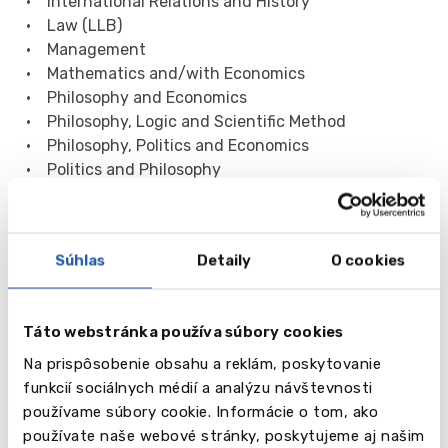
• International Relations and History
• Law (LLB)
• Management
• Mathematics and/with Economics
• Philosophy and Economics
• Philosophy, Logic and Scientific Method
• Philosophy, Politics and Economics
• Politics and Philosophy
• Social Policy
• Social Policy and Economics
• Social Policy and Sociology
Súhlas
Detaily
O cookies
• Social Policy with Government
• Sociology
• Statistics with Finance
Táto webstránka používa súbory cookies
Na prispôsobenie obsahu a reklám, poskytovanie
Galéria
funkcií sociálnych médií a analýzu návštevnosti
používame súbory cookie. Informácie o tom, ako
používate naše webové stránky, poskytujeme aj našim