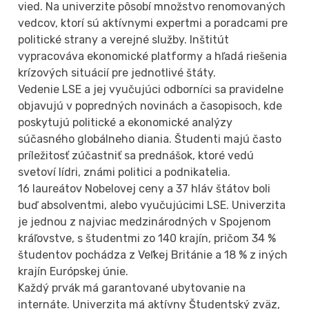
vied. Na univerzite pôsobí množstvo renomovaných
vedcov, ktorí sú aktívnymi expertmi a poradcami pre
politické strany a verejné služby. Inštitút
vypracováva ekonomické platformy a hľadá riešenia
krízových situácií pre jednotlivé štáty.
Vedenie LSE a jej vyučujúci odborníci sa pravidelne
objavujú v popredných novinách a časopisoch, kde
poskytujú politické a ekonomické analýzy
súčasného globálneho diania. Študenti majú často
príležitosť zúčastniť sa prednášok, ktoré vedú
svetoví lídri, známi politici a podnikatelia.
16 laureátov Nobelovej ceny a 37 hláv štátov boli
buď absolventmi, alebo vyučujúcimi LSE. Univerzita
je jednou z najviac medzinárodných v Spojenom
kráľovstve, s študentmi zo 140 krajín, pričom 34 %
študentov pochádza z Veľkej Británie a 18 % z iných
krajín Európskej únie.
Každý prvák má garantované ubytovanie na
internáte. Univerzita má aktívny Študentský zväz,