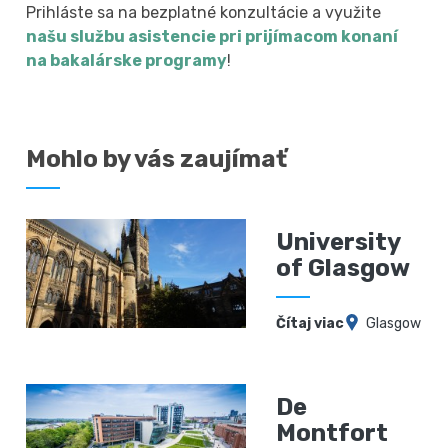
Prihláste sa na bezplatné konzultácie a využite
našu službu asistencie pri prijímacom konaní
na bakalárske programy
!
Mohlo by vás zaujímať
University
of Glasgow
Čítaj viac
Glasgow
De
Montfort