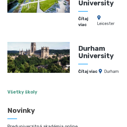
University
Čítaj
Leicester
viac
Durham
University
Čítaj viac
Durham
Všetky školy
Novinky
Preduniverzitná akadémia online