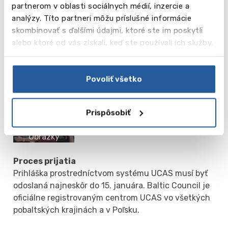
partnerom v oblasti sociálnych médií, inzercie a
analýzy. Títo partneri môžu príslušné informácie
skombinovať s ďalšími údajmi, ktoré ste im poskytli
alebo ktoré od vás získali, keď ste používali ich služby.
Povoliť všetko
vēl
10
Prispôsobiť
Obrázky
Proces prijatia
Prihláška prostredníctvom systému UCAS musí byť
odoslaná najneskôr do 15. januára. Baltic Council je
oficiálne registrovaným centrom UCAS vo všetkých
pobaltských krajinách a v Poľsku.