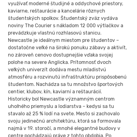
využívať moderné študijné a oddychové priestory,
kaviarne, reštaurácie a kancelárie rôznych
študentských spolkov. Študentský zväz vydáva
noviny The Courier s nákladom 12 000 výtlačkov a
prevádzkuje vlastnú rozhlasovú stanicu.
Newcastle je ideálnym miestom pre študentov –
dostatočne veľké na širokú ponuku zábavy a aktivít,
no zároveň cenovo dostupnejšie vďaka svojej
polohe na severe Anglicka. Prítomnosť dvoch
veľkých univerzít dodáva mestu mladistvú
atmosféru a rozvinutú infraštruktúru prispôsobenú
študentom. Nachádza sa tu množstvo športových
centier, klubov, kín, kaviarní a reštaurácií.
Historicky bol Newcastle významným centrom
uhoľného priemyslu a lodiarstva – kedysi sa tu
stavalo až 25 % lodí na svete. Mesto si zachovalo
svoju jedinečnú architektúru, ktorá sa formovala
najmä v 19. storočí, a mnohé elegantné budovy v
centre pochádzajú práve z tohto obdobia. Po