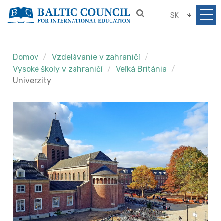
SK
Domov
Vzdelávanie v zahraničí
Vysoké školy v zahraničí
Veľká Británia
Univerzity