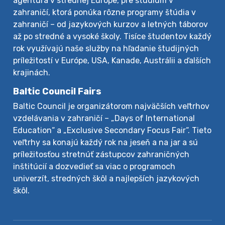
agentúra v strednej Európe, pre štúdium v
zahraničí, ktorá ponúka rôzne programy štúdia v
zahraničí – od jazykových kurzov a letných táborov
až po stredné a vysoké školy. Tisíce študentov každý
rok využívajú naše služby na hľadanie študijných
príležitostí v Európe, USA, Kanade, Austrálii a ďalších
krajinách.
Baltic Council Fairs
Baltic Council je organizátorom najväčších veľtrhov
vzdelávania v zahraničí – „Days of International
Education“ a „Exclusive Secondary Focus Fair“. Tieto
veľtrhy sa konajú každý rok na jeseň a na jar a sú
príležitosťou stretnúť zástupcov zahraničných
inštitúcií a dozvedieť sa viac o programoch
univerzít, stredných škôl a najlepších jazykových
škôl.