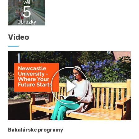
vēl
5
Obrázky
Video
Bakalárske programy