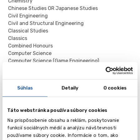
Chemistry
Chinese Studies OR Japanese Studies
Civil Engineering
Civil and Structural Engineering
Classical Studies
Classics
Combined Honours
Computer Science
Computer Science (Game Engineering)
Computer Science (Security and Resilience)
Computer Science (Software Engineering)
Contemporary and Popular Music
Súhlas
Detaily
O cookies
Countryside Management
Dietetics
Digital Electronics
Táto webstránka používa súbory cookies
Earth Science
Na prispôsobenie obsahu a reklám, poskytovanie
Economics
funkcií sociálnych médií a analýzu návštevnosti
Economics and Business Management
používame súbory cookie. Informácie o tom, ako
Economics and Finance