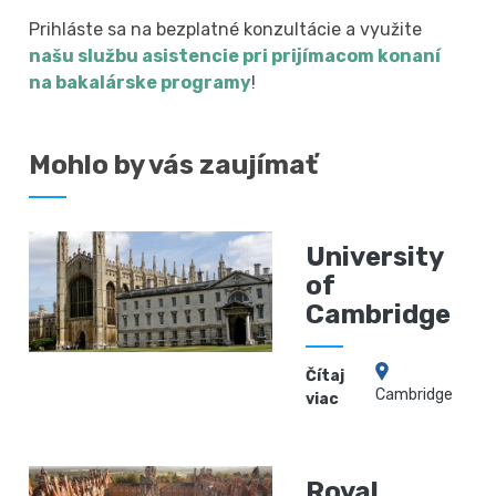
Prihláste sa na bezplatné konzultácie a využite
našu službu asistencie pri prijímacom konaní
na bakalárske programy
!
Mohlo by vás zaujímať
University
of
Cambridge
Čítaj
Cambridge
viac
Royal