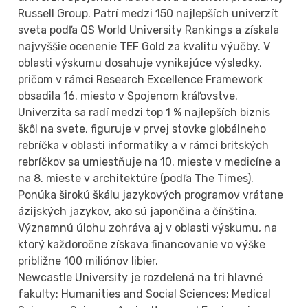
Russell Group. Patrí medzi 150 najlepších univerzít
sveta podľa QS World University Rankings a získala
najvyššie ocenenie TEF Gold za kvalitu výučby. V
oblasti výskumu dosahuje vynikajúce výsledky,
pričom v rámci Research Excellence Framework
obsadila 16. miesto v Spojenom kráľovstve.
Univerzita sa radí medzi top 1 % najlepších biznis
škôl na svete, figuruje v prvej stovke globálneho
rebríčka v oblasti informatiky a v rámci britských
rebríčkov sa umiestňuje na 10. mieste v medicíne a
na 8. mieste v architektúre (podľa The Times).
Ponúka širokú škálu jazykových programov vrátane
ázijských jazykov, ako sú japončina a čínština.
Významnú úlohu zohráva aj v oblasti výskumu, na
ktorý každoročne získava financovanie vo výške
približne 100 miliónov libier.
Newcastle University je rozdelená na tri hlavné
fakulty: Humanities and Social Sciences; Medical