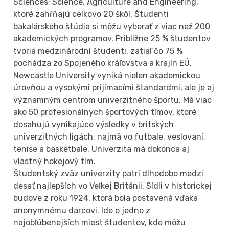
Sciences; Science, Agriculture and Engineering,
ktoré zahŕňajú celkovo 20 škôl. Študenti
bakalárskeho štúdia si môžu vyberať z viac než 200
akademických programov. Približne 25 % študentov
tvoria medzinárodní študenti, zatiaľ čo 75 %
pochádza zo Spojeného kráľovstva a krajín EÚ.
Newcastle University vyniká nielen akademickou
úrovňou a vysokými prijímacími štandardmi, ale je aj
významným centrom univerzitného športu. Má viac
ako 50 profesionálnych športových tímov, ktoré
dosahujú vynikajúce výsledky v britských
univerzitných ligách, najmä vo futbale, veslovaní,
tenise a basketbale. Univerzita má dokonca aj
vlastný hokejový tím.
Študentský zväz univerzity patrí dlhodobo medzi
desať najlepších vo Veľkej Británii. Sídli v historickej
budove z roku 1924, ktorá bola postavená vďaka
anonymnému darcovi. Ide o jedno z
najobľúbenejších miest študentov, kde môžu