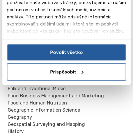
používate naše webové stránky, poskytujeme aj našim
Education
partnerom v oblasti sociálnych médií, inzercie a
Electrical Power Engineering
analýzy. Títo partneri môžu príslušné informácie
Electrical and Electronic Engineering
skombinovať s ďalšími údajmi, ktoré ste im poskytli
Electronic Communications
alebo ktoré od vás získali, keď ste používali ich služby.
Electronics and Computer Engineering
Engineering with Foundation Year
English Language
Povoliť všetko
English Literature
Environmental Science
Film Practices
Prispôsobiť
Film and Media
Fine Art
Folk and Traditional Music
Food Business Management and Marketing
Food and Human Nutrition
Geographic Information Science
Geography
Geospatial Surveying and Mapping
History