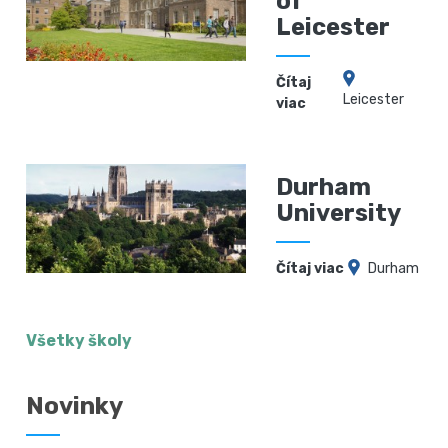
of
Leicester
Čítaj
Leicester
viac
Durham
University
Čítaj viac
Durham
Všetky školy
Novinky