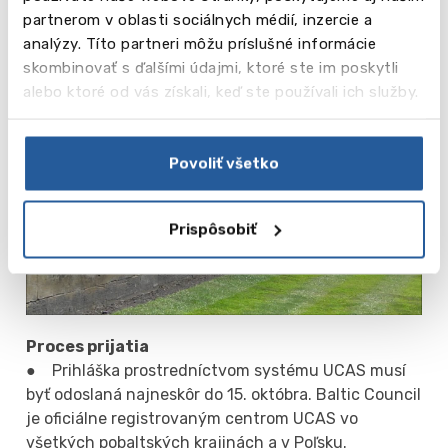
partnerom v oblasti sociálnych médií, inzercie a
Video
analýzy. Títo partneri môžu príslušné informácie
skombinovať s ďalšími údajmi, ktoré ste im poskytli
alebo ktoré od vás získali, keď ste používali ich služby.
Povoliť všetko
Prispôsobiť
Proces prijatia
● Prihláška prostredníctvom systému UCAS musí
byť odoslaná najneskôr do 15. októbra. Baltic Council
je oficiálne registrovaným centrom UCAS vo
všetkých pobaltských krajinách a v Poľsku.