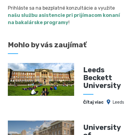
Prihláste sa na bezplatné konzultácie a využite
našu službu asistencie pri prijímacom konaní
na bakalárske programy
!
Mohlo by vás zaujímať
Leeds
Beckett
University
Čítaj viac
Leeds
University