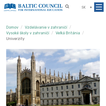
SK
Domov
Vzdelávanie v zahraničí
Vysoké školy v zahraničí
Veľká Británia
Univerzity