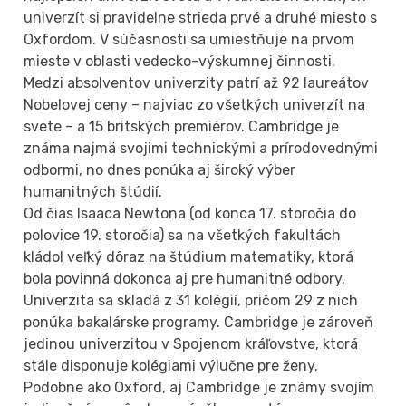
univerzít si pravidelne strieda prvé a druhé miesto s
Oxfordom. V súčasnosti sa umiestňuje na prvom
mieste v oblasti vedecko-výskumnej činnosti.
Medzi absolventov univerzity patrí až 92 laureátov
Nobelovej ceny – najviac zo všetkých univerzít na
svete – a 15 britských premiérov. Cambridge je
známa najmä svojimi technickými a prírodovednými
odbormi, no dnes ponúka aj široký výber
humanitných štúdií.
Od čias Isaaca Newtona (od konca 17. storočia do
polovice 19. storočia) sa na všetkých fakultách
kládol veľký dôraz na štúdium matematiky, ktorá
bola povinná dokonca aj pre humanitné odbory.
Univerzita sa skladá z 31 kolégií, pričom 29 z nich
ponúka bakalárske programy. Cambridge je zároveň
jedinou univerzitou v Spojenom kráľovstve, ktorá
stále disponuje kolégiami výlučne pre ženy.
Podobne ako Oxford, aj Cambridge je známy svojím