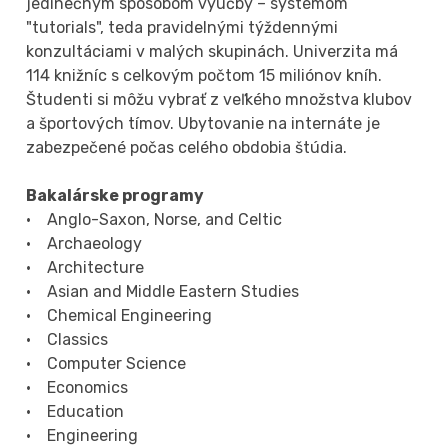
jedinečným spôsobom výučby – systémom
"tutorials", teda pravidelnými týždennými
konzultáciami v malých skupinách. Univerzita má
114 knižníc s celkovým počtom 15 miliónov kníh.
Študenti si môžu vybrať z veľkého množstva klubov
a športových tímov. Ubytovanie na internáte je
zabezpečené počas celého obdobia štúdia.
Bakalárske programy
• Anglo-Saxon, Norse, and Celtic
• Archaeology
• Architecture
• Asian and Middle Eastern Studies
• Chemical Engineering
• Classics
• Computer Science
• Economics
• Education
• Engineering