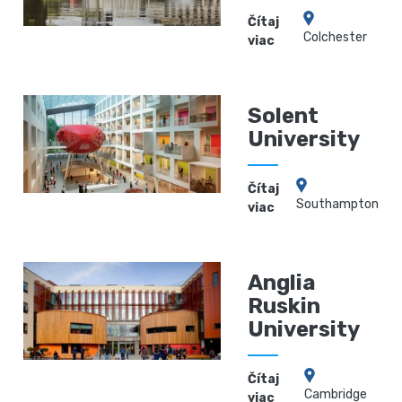
Čítaj
Сolchester
viac
Solent
University
Čítaj
Southampton
viac
Anglia
Ruskin
University
Čítaj
Cambridge
viac