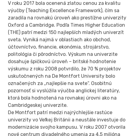
V roku 2017 bola ocenená zlatou cenou za kvalitu
výučby (Teaching Excellence Framework), čím sa
zaradila na rovnakú úroveň ako prestížne univerzity
Oxford a Cambridge. Podľa Times Higher Education
(THE) patrí medzi 150 najlepších mladých univerzít
sveta. Vyniká najmä v oblastiach ako obchod,
účtovníctvo, financie, ekonómia, strojárstvo,
politológia či pôrodníctvo. Výskum na univerzite
dosahuje špičkovú úroveň – britské hodnotenie
výskumu z roku 2008 potvrdilo, že 70 % projektov
uskutočnených na De Montfort University bolo
označených za „najlepšie na svete“. Osobitnú
pozornosť si vyslúžila výučba anglickej literatúry,
ktorá bola hodnotená na rovnakej úrovni ako na
Cambridgeskej univerzite.
De Montfort patrí medzi najrýchlejšie rastúce
univerzity vo Veľkej Británii a neustále investuje do
modernizácie svojho kampusu. V roku 2007 otvorila
nové centrum divadelného umenia za 4,5 milióna