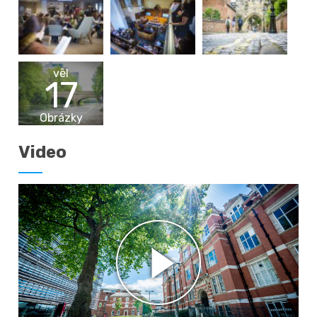
vēl
17
Obrázky
Video