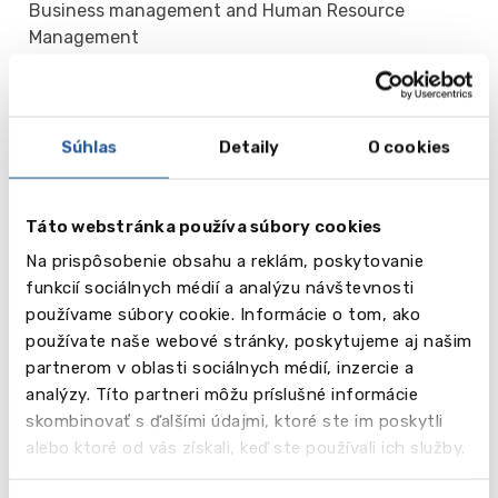
Business management and Human Resource
Management
Clinical Midwifery
Communication Arts
Computer Games Programming
Computer Science
Súhlas
Detaily
O cookies
Computer Security
Computing
Contour Fashion
Táto webstránka používa súbory cookies
Contour Fashion Communication
Na prispôsobenie obsahu a reklám, poskytovanie
Creative Music Technology
funkcií sociálnych médií a analýzu návštevnosti
Creative sound Technology
používame súbory cookie. Informácie o tom, ako
Creative Writing
používate naše webové stránky, poskytujeme aj našim
Criminal Investigation with Policing Studies
partnerom v oblasti sociálnych médií, inzercie a
Criminology
analýzy. Títo partneri môžu príslušné informácie
Dance
skombinovať s ďalšími údajmi, ktoré ste im poskytli
Design Crafts
alebo ktoré od vás získali, keď ste používali ich služby.
Design Products
Digital Design