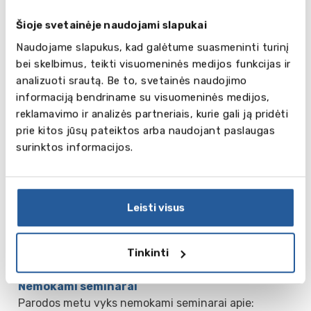
Parodos dalyviai
Šioje svetainėje naudojami slapukai
Parodoje dalyvauja daugiau nei 50 švietimo įstaigų
Naudojame slapukus, kad galėtume suasmeninti turinį
iš viso pasaulio.
bei skelbimus, teikti visuomeninės medijos funkcijas ir
analizuoti srautą. Be to, svetainės naudojimo
informaciją bendriname su visuomeninės medijos,
reklamavimo ir analizės partneriais, kurie gali ją pridėti
prie kitos jūsų pateiktos arba naudojant paslaugas
surinktos informacijos.
Leisti visus
Tinkinti
Nemokami seminarai
Parodos metu vyks nemokami seminarai apie: