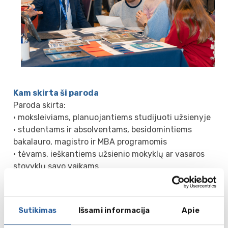
Kam skirta ši paroda
Paroda skirta:
• moksleiviams, planuojantiems studijuoti užsienyje
• studentams ir absolventams, besidomintiems
bakalauro, magistro ir MBA programomis
• tėvams, ieškantiems užsienio mokyklų ar vasaros
stovyklų savo vaikams
• jauniems specialistams ir suaugusiesiems,
planuojantiems studijas ar karjeros pokyčius
• mokytojams ir švietimo specialistams
Sutikimas
Išsami informacija
Apie
• visiems, kurie domisi tarptautiniu išsilavinimu