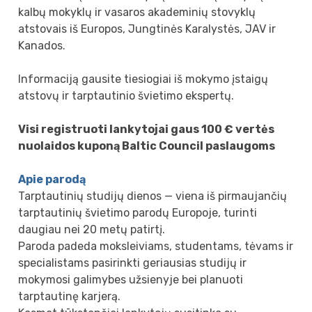
kalbų mokyklų ir vasaros akademinių stovyklų
atstovais iš Europos, Jungtinės Karalystės, JAV ir
Kanados.
Informaciją gausite tiesiogiai iš mokymo įstaigų
atstovų ir tarptautinio švietimo ekspertų.
Visi registruoti lankytojai gaus 100 € vertės
nuolaidos kuponą Baltic Council paslaugoms
Apie parodą
Tarptautinių studijų dienos — viena iš pirmaujančių
tarptautinių švietimo parodų Europoje, turinti
daugiau nei 20 metų patirtį.
Paroda padeda moksleiviams, studentams, tėvams ir
specialistams pasirinkti geriausias studijų ir
mokymosi galimybes užsienyje bei planuoti
tarptautinę karjerą.