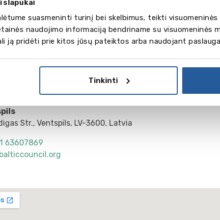
i slapukai
ėtume suasmeninti turinį bei skelbimus, teikti visuomeninės 
vetainės naudojimo informaciją bendriname su visuomeninės m
gali ją pridėti prie kitos jūsų pateiktos arba naudojant paslaug
arger Map
Tinkinti
pils
digas Str., Ventspils, LV-3600, Latvia
1 63607869
balticcouncil.org