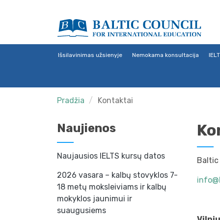
Išsilavinimas užsienyje
Nemokama konsultacija
IEL
Pradžia
Kontaktai
Ko
Naujienos
Naujausios IELTS kursų datos
Baltic
2026 vasara – kalbų stovyklos 7-
info@
18 metų moksleiviams ir kalbų
mokyklos jaunimui ir
suaugusiems
Vilni