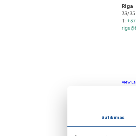
Riga
33/35 
T:
+37
riga@b
View L
Talli
7 Narv
Sutikimas
Т:
+37
tallin