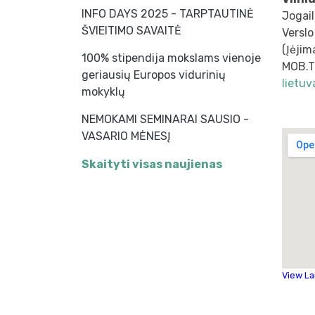
INFO DAYS 2025 - TARPTAUTINĖ
Jogail
ŠVIEITIMO SAVAITĖ
Verslo
(Įėjim
100% stipendija mokslams vienoje
MOB.T
geriausių Europos vidurinių
lietuv
mokyklų
NEMOKAMI SEMINARAI SAUSIO -
VASARIO MĖNESĮ
Skaityti visas naujienas
View L