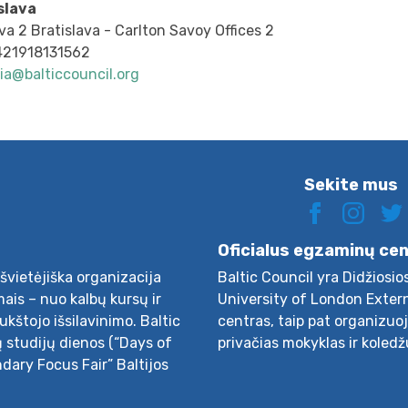
slava
a 2 Bratislava - Carlton Savoy Offices 2
+421918131562
ia@balticcouncil.org
Sekite mus
Oficialus egzaminų ce
švietėjiška organizacija
Baltic Council yra Didžiosio
ais – nuo kalbų kursų ir
University of London Exter
aukštojo išsilavinimo. Baltic
centras, taip pat organizuo
ų studijų dienos (“Days of
privačias mokyklas ir koledž
ndary Focus Fair” Baltijos