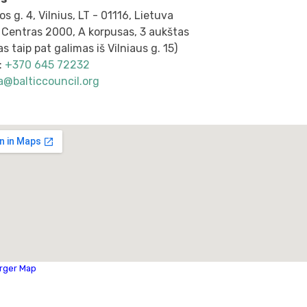
os g. 4, Vilnius, LT - 01116, Lietuva
 Centras 2000, A korpusas, 3 aukštas
as taip pat galimas iš Vilniaus g. 15)
:
+370 645 72232
a@balticcouncil.org
arger Map