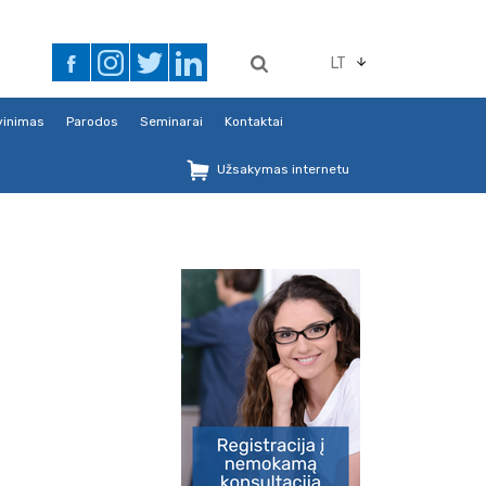
LT
avinimas
Parodos
Seminarai
Kontaktai
Užsakymas internetu