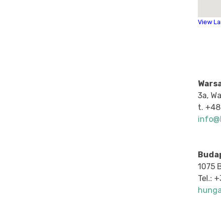
View L
Wars
3a, W
t.
+48
info@b
Buda
1075 B
Tel.: 
hunga