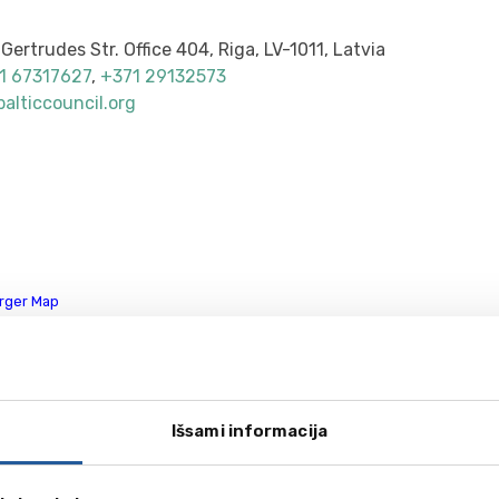
Gertrudes Str. Office 404, Riga, LV-1011, Latvia
1 67317627
,
+371 29132573
alticcouncil.org
arger Map
nn
a Str., Tallinn, 10117, Estonia
Išsami informacija
2 6998300
,
+372 6998301
n@balticcouncil.org