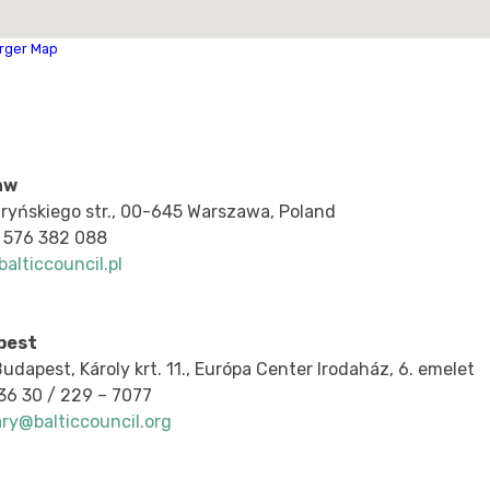
arger Map
aw
aryńskiego str., 00-645 Warszawa, Poland
 576 382 088
alticcouncil.pl
pest
udapest, Károly krt. 11., Európa Center Irodaház, 6. emelet
+36 30 / 229 – 7077
ry@balticcouncil.org