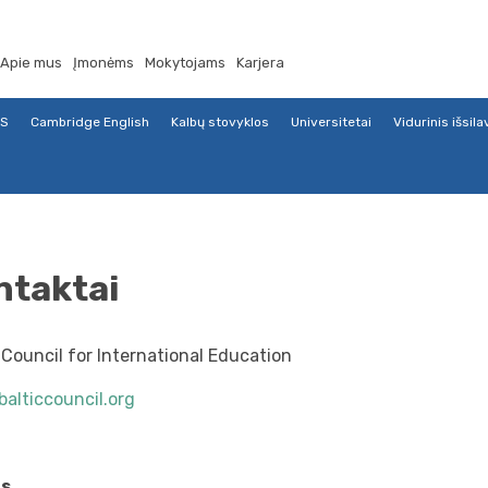
Apie mus
Įmonėms
Mokytojams
Karjera
TS
Cambridge English
Kalbų stovyklos
Universitetai
Vidurinis išsil
ntaktai
 Council for International Education
balticcouncil.org
us