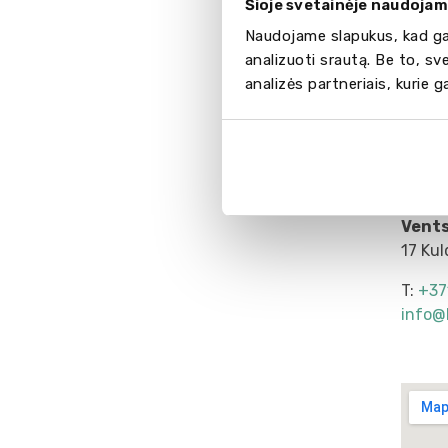
Šioje svetainėje naudojam
Naudojame slapukus, kad gal
analizuoti srautą. Be to, s
analizės partneriais, kurie 
View L
Vents
17 Kul
T:
+37
info@