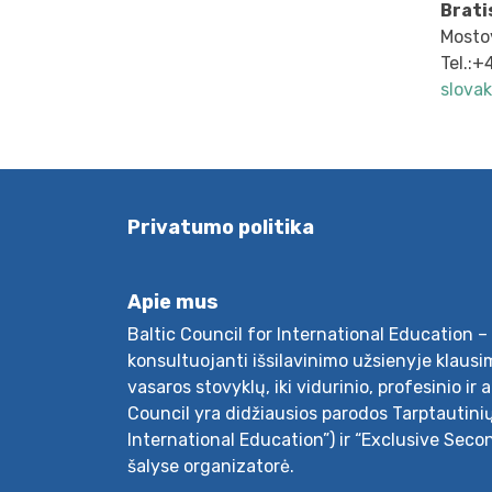
Brati
Mostov
Tel.:
slovak
Privatumo politika
Apie mus
Baltic Council for International Education – 
konsultuojanti išsilavinimo užsienyje klausim
vasaros stovyklų, iki vidurinio, profesinio ir 
Council yra didžiausios parodos Tarptautini
International Education”) ir “Exclusive Seco
šalyse organizatorė.