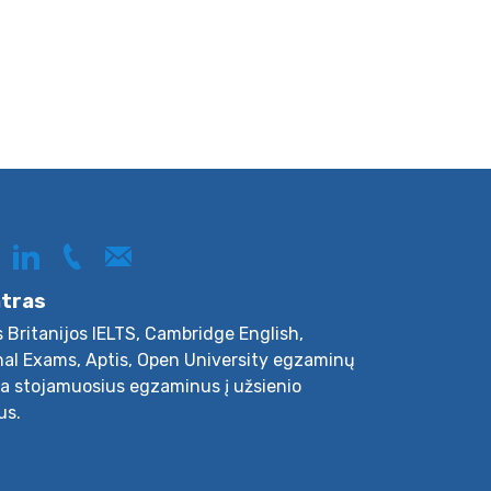
ntras
s Britanijos IELTS, Cambridge English,
nal Exams, Aptis, Open University egzaminų
ja stojamuosius egzaminus į užsienio
us.