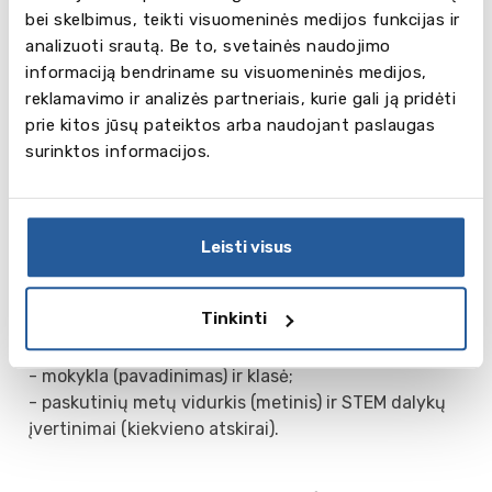
teigiamai keisti visuomenę.
bei skelbimus, teikti visuomeninės medijos funkcijas ir
- Anglų kalbos žinios:
analizuoti srautą. Be to, svetainės naudojimo
B1 CEFR (8 klasei).
informaciją bendriname su visuomeninės medijos,
B2 CEFR (9–10 klasėms).
reklamavimo ir analizės partneriais, kurie gali ją pridėti
- Matematikos ir fizikos stojamasis testas.
prie kitos jūsų pateiktos arba naudojant paslaugas
surinktos informacijos.
Paraiškų teikimo procesas
Siųskite informaciją adresu
daiva@balticcouncil.lt
,
nurodydami šiuos duomenis ir jums bus
suteiktas kodas su kuriuo keliausite į kitą
Leisti visus
etapą.
- vardas, pavardė
Tinkinti
- gimimo data
- pilietybė
- mokykla (pavadinimas) ir klasė;
- paskutinių metų vidurkis (metinis) ir STEM dalykų
įvertinimai (kiekvieno atskirai).