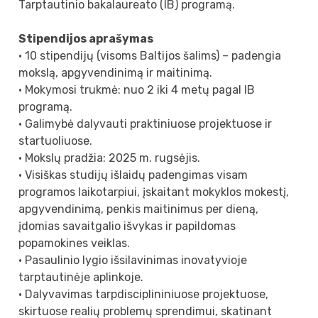
Tarptautinio bakalaureato (IB) programą.
Stipendijos aprašymas
• 10 stipendijų (visoms Baltijos šalims) – padengia
mokslą, apgyvendinimą ir maitinimą.
• Mokymosi trukmė: nuo 2 iki 4 metų pagal IB
programą.
• Galimybė dalyvauti praktiniuose projektuose ir
startuoliuose.
• Mokslų pradžia: 2025 m. rugsėjis.
• Visiškas studijų išlaidų padengimas visam
programos laikotarpiui, įskaitant mokyklos mokestį,
apgyvendinimą, penkis maitinimus per dieną,
įdomias savaitgalio išvykas ir papildomas
popamokines veiklas.
• Pasaulinio lygio išsilavinimas inovatyvioje
tarptautinėje aplinkoje.
• Dalyvavimas tarpdisciplininiuose projektuose,
skirtuose realių problemų sprendimui, skatinant