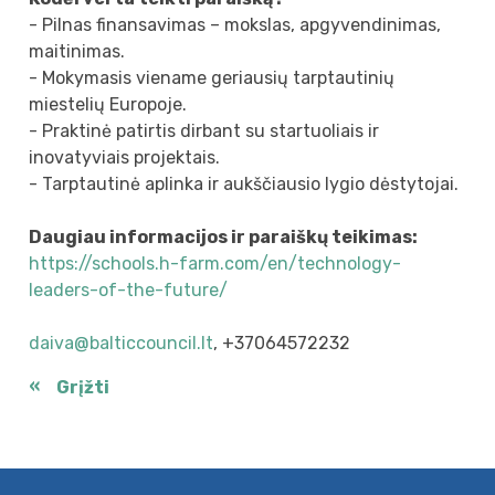
- Pilnas finansavimas – mokslas, apgyvendinimas,
maitinimas.
- Mokymasis viename geriausių tarptautinių
miestelių Europoje.
- Praktinė patirtis dirbant su startuoliais ir
inovatyviais projektais.
- Tarptautinė aplinka ir aukščiausio lygio dėstytojai.
Daugiau informacijos ir paraiškų teikimas:
https://schools.h-farm.com/en/technology-
leaders-of-the-future/
daiva@balticcouncil.lt
, +37064572232
Grįžti