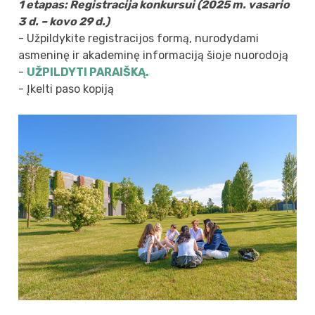
1 etapas: Registracija konkursui (2025 m. vasario
3 d. – kovo 29 d.)
- Užpildykite registracijos formą, nurodydami
asmeninę ir akademinę informaciją šioje nuorodoją
-
UŽPILDYTI PARAIŠKĄ.
- Įkelti paso kopiją