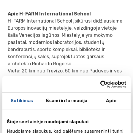
Apie H-FARM International School
H-FARM International School įsikūrusi didžiausiame
Europos inovacijų miestelyje, vaizdingoje vietoje
šalia Venecijos lagūnos. Miestelyje yra mokymo
pastatai, modernios laboratorijos, studentų
bendrabutis, sporto kompleksai, biblioteka ir
konferencijų salės, suprojektuotos garsaus
architekto Richardo Rogerso.
Vieta: 20 km nuo Trevizo, 50 km nuo Paduvos ir vos
keli kilometrai nuo Venecijos.
Atrankos kriterijai
- Amžius: 14–17 metų (8, 9 arba 10 klasių mokiniai).
Sutikimas
Išsami informacija
Apie
- Puikūs akademiniai pasiekimai ir domėjimasis
matematika, fizika, informatika, dizaino
technologijomis ar verslumu.
Šioje svetainėje naudojami slapukai
- Inovatyvus ir kūrybiškas mąstymas, noras
Naudojame slapukus, kad galėtume suasmeninti turinį