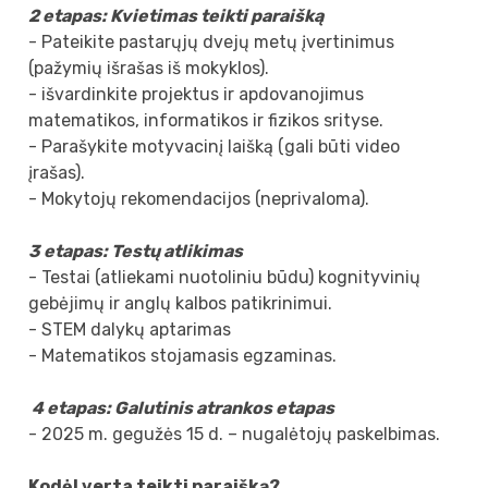
2 etapas: Kvietimas teikti paraišką
- Pateikite pastarųjų dvejų metų įvertinimus
(pažymių išrašas iš mokyklos).
- išvardinkite projektus ir apdovanojimus
matematikos, informatikos ir fizikos srityse.
- Parašykite motyvacinį laišką (gali būti video
įrašas).
- Mokytojų rekomendacijos (neprivaloma).
3 etapas: Testų atlikimas
- Testai (atliekami nuotoliniu būdu) kognityvinių
gebėjimų ir anglų kalbos patikrinimui.
- STEM dalykų aptarimas
- Matematikos stojamasis egzaminas.
4 etapas: Galutinis atrankos etapas
- 2025 m. gegužės 15 d. – nugalėtojų paskelbimas.
Kodėl verta teikti paraišką?