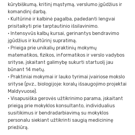
kūrybiškumą, kritinį mąstymą, verslumo įgūdžius ir
komandinį darbą.
• Kultūrinė ir kalbinė pagalba, padedanti lengvai
prisitaikyti prie tarptautinio išsilavinimo.
• Intensyvūs kalbų kursai, gerinantys bendravimo
įgūdžius ir kultūrinį supratimą.
• Prieiga prie unikalių praktinių mokymų
matematikos, fizikos, informatikos ir verslo vadybos
srityse, įskaitant galimybę sukurti startuolį jau
būnant 14 metų.
• Praktiniai mokymai ir lauko tyrimai įvairiose mokslo
srityse (pvz., biologijoje: koralų išsaugojimo projektai
Maldyvuose).
• Visapusiška gerovės užtikrinimo parama, įskaitant
prieigą prie mokyklos konsultanto, individualius
susitikimus ir bendradarbiavimą su mokyklos
personalu siekiant užtikrinti saugią medicininę
priežiūrą.